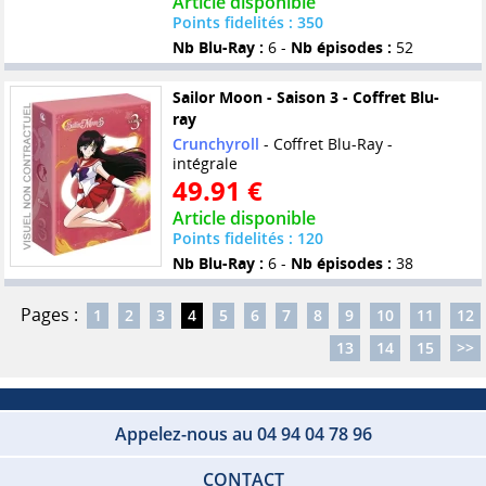
Article disponible
Points fidelités : 350
Nb Blu-Ray :
6 -
Nb épisodes :
52
Sailor Moon - Saison 3 - Coffret Blu-
ray
Crunchyroll
- Coffret Blu-Ray -
intégrale
49.91 €
Article disponible
Points fidelités : 120
Nb Blu-Ray :
6 -
Nb épisodes :
38
Pages :
1
2
3
4
5
6
7
8
9
10
11
12
13
14
15
>>
Appelez-nous au 04 94 04 78 96
CONTACT