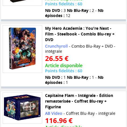
Points fidelités : 60
Nb DVD :
3
Nb Blu-Ray :
2 -
Nb
épisodes :
12
My Hero Academia : You're Next -
Film - Steelbook - Comblo Blu-ray +
DVD
Crunchyroll
- Combo Blu-Ray + DVD -
intégrale
26.55 €
Article disponible
Points fidelités : 60
Nb DVD :
1
Nb Blu-Ray :
1 -
Nb
épisodes :
1
Capitaine Flam - Intégrale - Édition
remasterisée - Coffret Blu-ray +
Figurine
AB Video
- Coffret Blu-Ray - intégrale
116.96 €