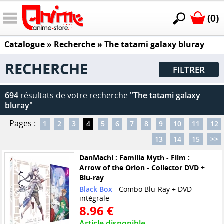
(0)
Catalogue
» Recherche »
The tatami galaxy bluray
RECHERCHE
FILTRER
694
résultats de votre recherche
"The tatami galaxy
bluray"
Pages :
1
2
3
4
5
6
7
8
9
10
11
12
13
14
15
>>
DanMachi : Familia Myth - Film :
Arrow of the Orion - Collector DVD +
Blu-ray
Black Box
- Combo Blu-Ray + DVD -
intégrale
8.96 €
Article disponible