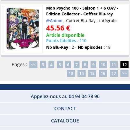
Mob Psycho 100 - Saison 1 + 6 OAV -
Edition Collector - Coffret Blu-ray
@Anime
- Coffret Blu-Ray - intégrale
45.56 €
Article disponible
Points fidelités : 110
Nb Blu-Ray :
2 -
Nb épisodes :
18
Pages :
<<
3
4
5
6
7
8
9
10
11
12
13
14
15
16
17
>>
Appelez-nous au 04 94 04 78 96
CONTACT
CATALOGUE