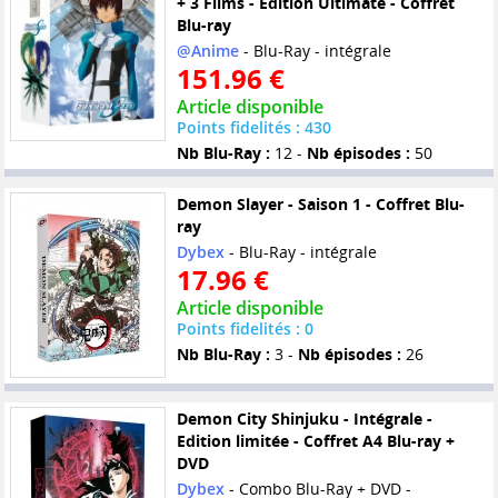
+ 3 Films - Edition Ultimate - Coffret
Blu-ray
@Anime
- Blu-Ray - intégrale
151.96 €
Article disponible
Points fidelités : 430
Nb Blu-Ray :
12 -
Nb épisodes :
50
Demon Slayer - Saison 1 - Coffret Blu-
ray
Dybex
- Blu-Ray - intégrale
17.96 €
Article disponible
Points fidelités : 0
Nb Blu-Ray :
3 -
Nb épisodes :
26
Demon City Shinjuku - Intégrale -
Edition limitée - Coffret A4 Blu-ray +
DVD
Dybex
- Combo Blu-Ray + DVD -