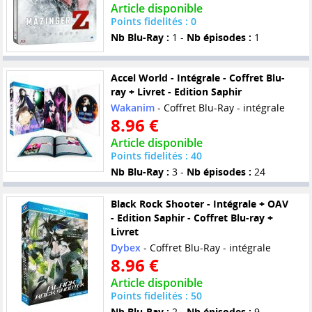
Article disponible
Points fidelités : 0
Nb Blu-Ray :
1 -
Nb épisodes :
1
Accel World - Intégrale - Coffret Blu-
ray + Livret - Edition Saphir
Wakanim
- Coffret Blu-Ray - intégrale
8.96 €
Article disponible
Points fidelités : 40
Nb Blu-Ray :
3 -
Nb épisodes :
24
Black Rock Shooter - Intégrale + OAV
- Edition Saphir - Coffret Blu-ray +
Livret
Dybex
- Coffret Blu-Ray - intégrale
8.96 €
Article disponible
Points fidelités : 50
Nb Blu-Ray :
2 -
Nb épisodes :
9