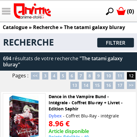
(0)
Catalogue
» Recherche »
The tatami galaxy bluray
RECHERCHE
FILTRER
694
résultats de votre recherche
"The tatami galaxy
bluray"
Pages :
<<
3
4
5
6
7
8
9
10
11
12
13
14
15
16
17
>>
Dance in the Vampire Bund -
Intégrale - Coffret Blu-ray + Livret -
Edition Saphir
Dybex
- Coffret Blu-Ray - intégrale
8.96 €
Article disponible
Points fidelités : 40