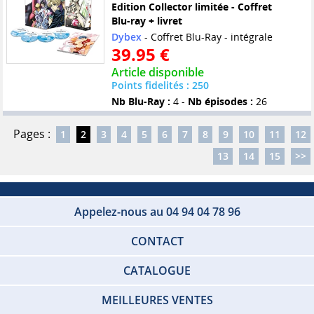
Edition Collector limitée - Coffret
Blu-ray + livret
Dybex
- Coffret Blu-Ray - intégrale
39.95 €
Article disponible
Points fidelités : 250
Nb Blu-Ray :
4 -
Nb épisodes :
26
Pages :
1
2
3
4
5
6
7
8
9
10
11
12
13
14
15
>>
Appelez-nous au 04 94 04 78 96
CONTACT
CATALOGUE
MEILLEURES VENTES