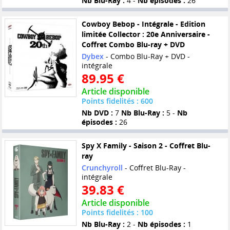
Nb Blu-Ray :
4 -
Nb épisodes :
26
Cowboy Bebop - Intégrale - Edition
limitée Collector : 20e Anniversaire -
Coffret Combo Blu-ray + DVD
Dybex
- Combo Blu-Ray + DVD -
intégrale
89.95 €
Article disponible
Points fidelités : 600
Nb DVD :
7
Nb Blu-Ray :
5 -
Nb
épisodes :
26
Spy X Family - Saison 2 - Coffret Blu-
ray
Crunchyroll
- Coffret Blu-Ray -
intégrale
39.83 €
Article disponible
Points fidelités : 100
Nb Blu-Ray :
2 -
Nb épisodes :
1