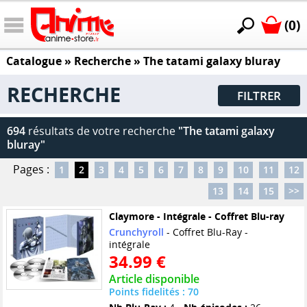
(0)
Catalogue
» Recherche »
The tatami galaxy bluray
RECHERCHE
FILTRER
694
résultats de votre recherche
"The tatami galaxy
bluray"
Pages :
1
2
3
4
5
6
7
8
9
10
11
12
13
14
15
>>
Claymore - Intégrale - Coffret Blu-ray
Crunchyroll
- Coffret Blu-Ray -
intégrale
34.99 €
Article disponible
Points fidelités : 70