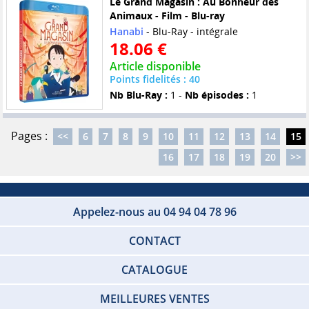
Le Grand Magasin : Au Bonheur des
Animaux - Film - Blu-ray
Hanabi
- Blu-Ray - intégrale
18.06 €
Article disponible
Points fidelités : 40
Nb Blu-Ray :
1 -
Nb épisodes :
1
Pages :
<<
6
7
8
9
10
11
12
13
14
15
16
17
18
19
20
>>
Appelez-nous au 04 94 04 78 96
CONTACT
CATALOGUE
MEILLEURES VENTES