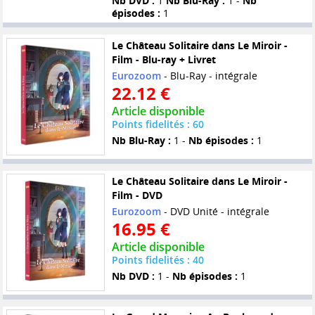
Nb DVD :
1
Nb Blu-Ray :
1 -
Nb
épisodes :
1
Le Château Solitaire dans Le Miroir -
Film - Blu-ray + Livret
Eurozoom
- Blu-Ray - intégrale
22.12 €
Article disponible
Points fidelités : 60
Nb Blu-Ray :
1 -
Nb épisodes :
1
Le Château Solitaire dans Le Miroir -
Film - DVD
Eurozoom
- DVD Unité - intégrale
16.95 €
Article disponible
Points fidelités : 40
Nb DVD :
1 -
Nb épisodes :
1