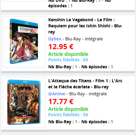
Nb DVD :
1
Nb Blu-Ray :
1 -
Nb
épisodes :
1
Kenshin Le Vagabond - Le Film :
Requiem pour les Ishin Shishi - Blu-
ray
Dybex
- Blu-Ray - intégrale
12.95 €
Article disponible
Points fidelités : 60
Nb Blu-Ray :
1 -
Nb épisodes :
1
L'Attaque des Titans - Film 1 : L'Arc
et la Flèche écarlate - Blu-ray
@Anime
- Blu-Ray - intégrale
17.77 €
Article disponible
Points fidelités : 50
Nb Blu-Ray :
1 -
Nb épisodes :
1