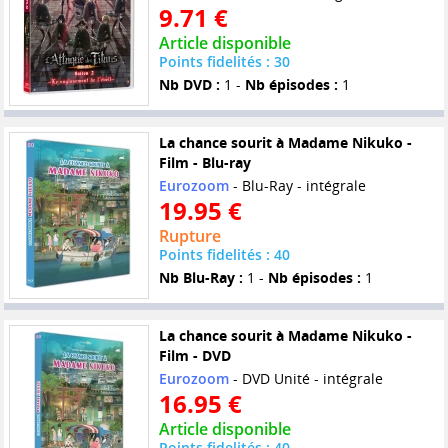
9.71 €
Article disponible
Points fidelités : 30
Nb DVD :
1 -
Nb épisodes :
1
La chance sourit à Madame Nikuko -
Film - Blu-ray
Eurozoom
- Blu-Ray - intégrale
19.95 €
Rupture
Points fidelités : 40
Nb Blu-Ray :
1 -
Nb épisodes :
1
La chance sourit à Madame Nikuko -
Film - DVD
Eurozoom
- DVD Unité - intégrale
16.95 €
Article disponible
Points fidelités : 40