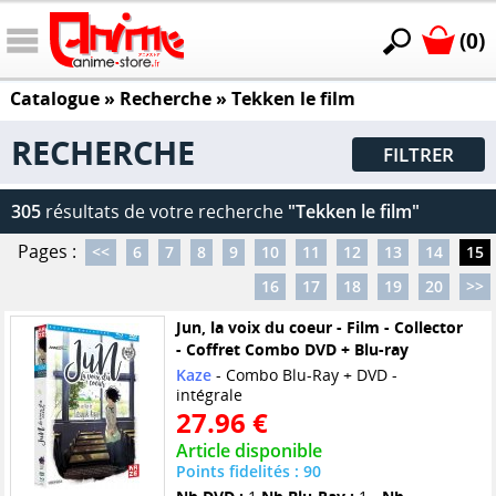
(0)
Catalogue
» Recherche »
Tekken le film
RECHERCHE
FILTRER
305
résultats de votre recherche
"Tekken le film"
Pages :
<<
6
7
8
9
10
11
12
13
14
15
16
17
18
19
20
>>
Jun, la voix du coeur - Film - Collector
- Coffret Combo DVD + Blu-ray
Kaze
- Combo Blu-Ray + DVD -
intégrale
27.96 €
Article disponible
Points fidelités : 90