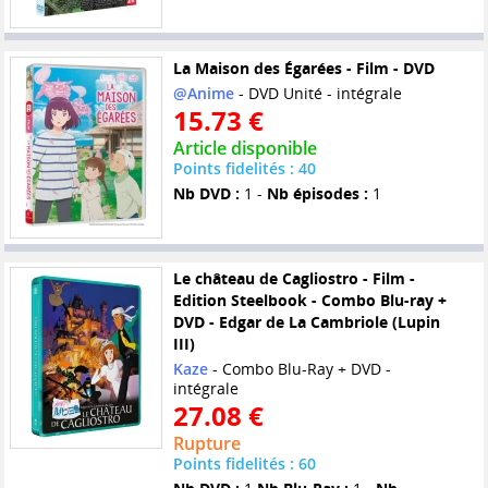
La Maison des Égarées - Film - DVD
@Anime
- DVD Unité - intégrale
15.73 €
Article disponible
Points fidelités : 40
Nb DVD :
1 -
Nb épisodes :
1
Le château de Cagliostro - Film -
Edition Steelbook - Combo Blu-ray +
DVD - Edgar de La Cambriole (Lupin
III)
Kaze
- Combo Blu-Ray + DVD -
intégrale
27.08 €
Rupture
Points fidelités : 60