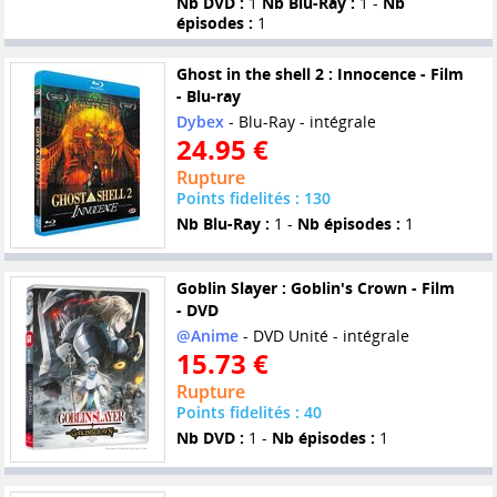
Nb DVD :
1
Nb Blu-Ray :
1 -
Nb
épisodes :
1
Ghost in the shell 2 : Innocence - Film
- Blu-ray
Dybex
- Blu-Ray - intégrale
24.95 €
Rupture
Points fidelités : 130
Nb Blu-Ray :
1 -
Nb épisodes :
1
Goblin Slayer : Goblin's Crown - Film
- DVD
@Anime
- DVD Unité - intégrale
15.73 €
Rupture
Points fidelités : 40
Nb DVD :
1 -
Nb épisodes :
1