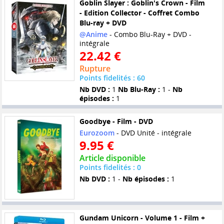
Goblin Slayer : Goblin's Crown - Film
- Edition Collector - Coffret Combo
Blu-ray + DVD
@Anime
- Combo Blu-Ray + DVD -
intégrale
22.42 €
Rupture
Points fidelités : 60
Nb DVD :
1
Nb Blu-Ray :
1 -
Nb
épisodes :
1
Goodbye - Film - DVD
Eurozoom
- DVD Unité - intégrale
9.95 €
Article disponible
Points fidelités : 0
Nb DVD :
1 -
Nb épisodes :
1
Gundam Unicorn - Volume 1 - Film +