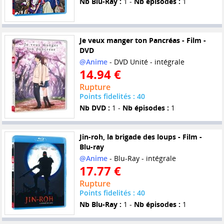
Nb Blu-Ray :
1 -
Nb épisodes :
1
Je veux manger ton Pancréas - Film -
DVD
@Anime
- DVD Unité - intégrale
14.94 €
Rupture
Points fidelités : 40
Nb DVD :
1 -
Nb épisodes :
1
Jin-roh, la brigade des loups - Film -
Blu-ray
@Anime
- Blu-Ray - intégrale
17.77 €
Rupture
Points fidelités : 40
Nb Blu-Ray :
1 -
Nb épisodes :
1