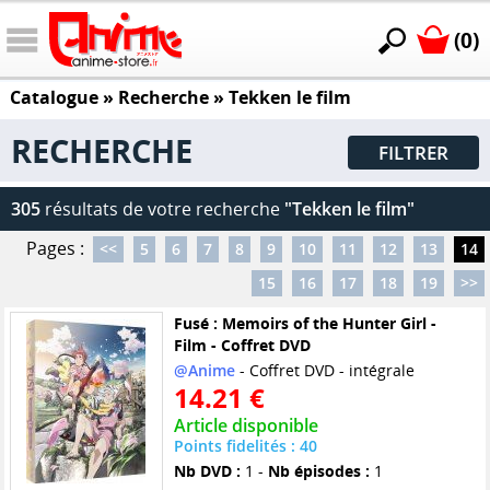
(0)
Catalogue
» Recherche »
Tekken le film
RECHERCHE
FILTRER
305
résultats de votre recherche
"Tekken le film"
Pages :
<<
5
6
7
8
9
10
11
12
13
14
15
16
17
18
19
>>
Fusé : Memoirs of the Hunter Girl -
Film - Coffret DVD
@Anime
- Coffret DVD - intégrale
14.21 €
Article disponible
Points fidelités : 40
Nb DVD :
1 -
Nb épisodes :
1