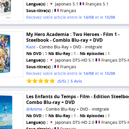
Langue(s) :
Japonais 5.1
Français 5.1
Sous-titre(s) :
Français
Recevez votre article entre le
14/08
et le
15/08
My Hero Academia : Two Heroes - Film 1 -
Steelbook - Comblo Blu-ray + DVD
Kaze
- Combo Blu-Ray + DVD - intégrale
Nb DVD :
1
Nb Blu-Ray :
1 -
Nb épisodes :
1
Langue(s) :
Japonais DTS-HD 5.1
Français DTS-
Sous-titre(s) :
Français
Recevez votre article entre le
14/08
et le
15/08
(
5
/
5
) |
5
Avis
Les Enfants du Temps - Film - Edition Steelbo
Combo Blu-ray + DVD
@Anime
- Combo Blu-Ray + DVD - intégrale
Nb DVD :
1
Nb Blu-Ray :
1 -
Nb épisodes :
1
Langue(s) :
Japonais DTS-HD 2.0
Français DTS-
Sous-titre(s) :
Français