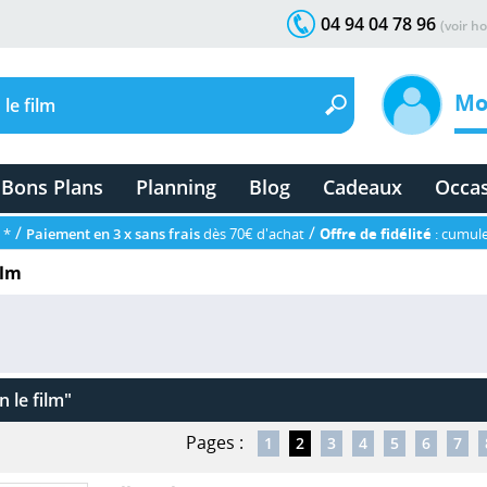
04 94 04 78 96
(voir ho
Mo
Bons Plans
Planning
Blog
Cadeaux
Occa
/
/
 *
Paiement en 3 x sans frais
dès 70€ d'achat
Offre de fidélité
: cumule
ilm
 le film"
Pages :
1
2
3
4
5
6
7