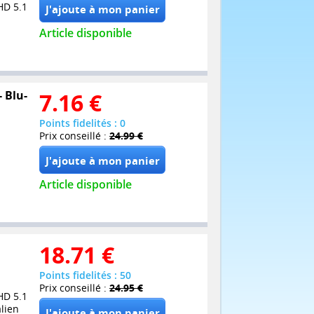
HD 5.1
Article disponible
- Blu-
7.16
€
Points fidelités : 0
Prix conseillé :
24.99 €
Article disponible
18.71
€
Points fidelités : 50
Prix conseillé :
24.95 €
HD 5.1
alien