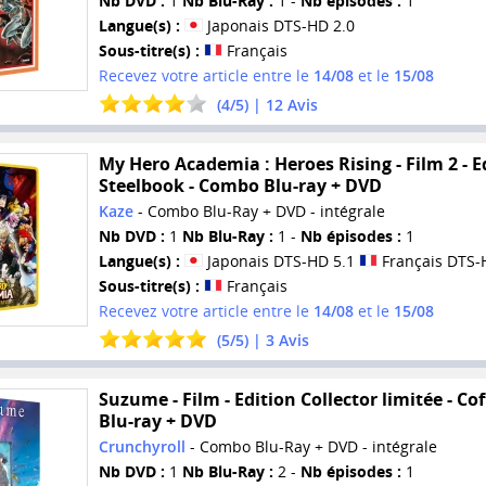
Nb DVD :
1
Nb Blu-Ray :
1 -
Nb épisodes :
1
Langue(s) :
Japonais DTS-HD 2.0
Sous-titre(s) :
Français
Recevez votre article entre le
14/08
et le
15/08
(
4
/
5
) |
12
Avis
My Hero Academia : Heroes Rising - Film 2 - E
Steelbook - Combo Blu-ray + DVD
Kaze
- Combo Blu-Ray + DVD - intégrale
Nb DVD :
1
Nb Blu-Ray :
1 -
Nb épisodes :
1
Langue(s) :
Japonais DTS-HD 5.1
Français DTS-
Sous-titre(s) :
Français
Recevez votre article entre le
14/08
et le
15/08
(
5
/
5
) |
3
Avis
Suzume - Film - Edition Collector limitée - Cof
Blu-ray + DVD
Crunchyroll
- Combo Blu-Ray + DVD - intégrale
Nb DVD :
1
Nb Blu-Ray :
2 -
Nb épisodes :
1