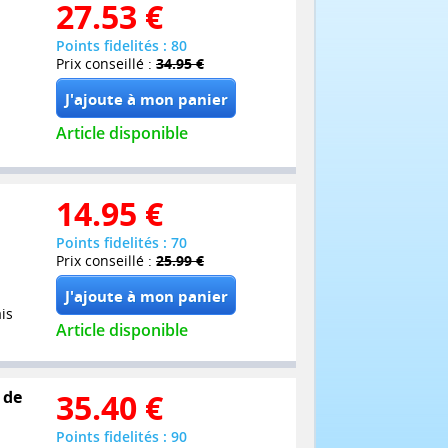
27.53
€
Points fidelités : 80
Prix conseillé :
34.95 €
Article disponible
14.95
€
Points fidelités : 70
Prix conseillé :
25.99 €
is
Article disponible
 de
35.40
€
Points fidelités : 90