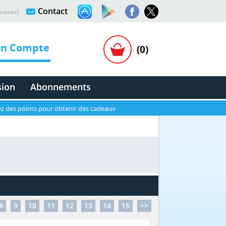
Contact
raires)
n Compte
(0)
sion
Abonnements
z des points pour obtenir des cadeaux
8
9
10
11
12
13
14
15
>>