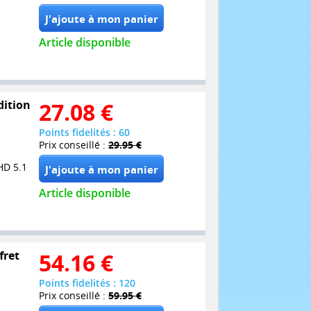
Article disponible
dition
27.08
€
Points fidelités : 60
Prix conseillé :
29.95 €
HD 5.1
Article disponible
fret
54.16
€
Points fidelités : 120
Prix conseillé :
59.95 €