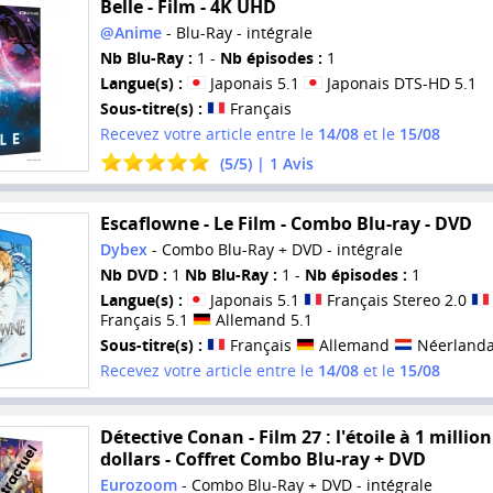
Belle - Film - 4K UHD
@Anime
- Blu-Ray - intégrale
Nb Blu-Ray :
1 -
Nb épisodes :
1
Langue(s) :
Japonais 5.1
Japonais DTS-HD 5.1
Sous-titre(s) :
Français
Recevez votre article entre le
14/08
et le
15/08
(
5
/
5
) |
1
Avis
Escaflowne - Le Film - Combo Blu-ray - DVD
Dybex
- Combo Blu-Ray + DVD - intégrale
Nb DVD :
1
Nb Blu-Ray :
1 -
Nb épisodes :
1
Langue(s) :
Japonais 5.1
Français Stereo 2.0
Français 5.1
Allemand 5.1
Sous-titre(s) :
Français
Allemand
Néerlanda
Recevez votre article entre le
14/08
et le
15/08
Détective Conan - Film 27 : l'étoile à 1 million
dollars - Coffret Combo Blu-ray + DVD
Eurozoom
- Combo Blu-Ray + DVD - intégrale