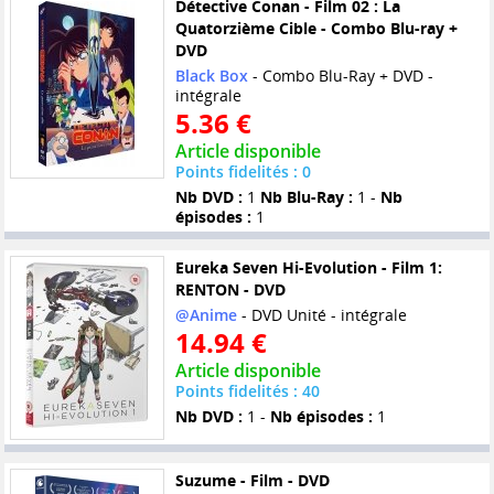
Détective Conan - Film 02 : La
Quatorzième Cible - Combo Blu-ray +
DVD
Black Box
- Combo Blu-Ray + DVD -
intégrale
5.36 €
Article disponible
Points fidelités : 0
Nb DVD :
1
Nb Blu-Ray :
1 -
Nb
épisodes :
1
Eureka Seven Hi-Evolution - Film 1:
RENTON - DVD
@Anime
- DVD Unité - intégrale
14.94 €
Article disponible
Points fidelités : 40
Nb DVD :
1 -
Nb épisodes :
1
Suzume - Film - DVD