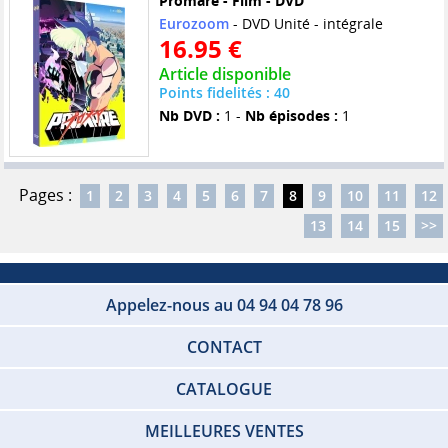
Promare - Film - DVD
Eurozoom
- DVD Unité - intégrale
16.95 €
Article disponible
Points fidelités : 40
Nb DVD :
1 -
Nb épisodes :
1
Pages :
1
2
3
4
5
6
7
8
9
10
11
12
13
14
15
>>
Appelez-nous au 04 94 04 78 96
CONTACT
CATALOGUE
MEILLEURES VENTES