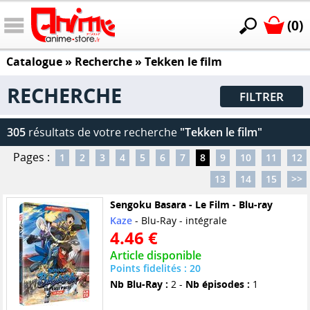
(0)
Catalogue
» Recherche »
Tekken le film
RECHERCHE
FILTRER
305
résultats de votre recherche
"Tekken le film"
Pages :
1
2
3
4
5
6
7
8
9
10
11
12
13
14
15
>>
Sengoku Basara - Le Film - Blu-ray
Kaze
- Blu-Ray - intégrale
4.46 €
Article disponible
Points fidelités : 20
Nb Blu-Ray :
2 -
Nb épisodes :
1