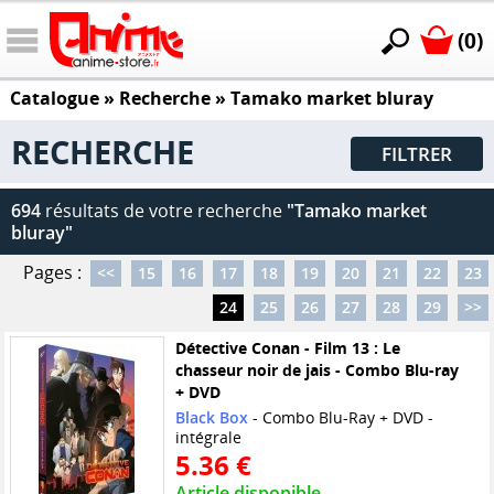
(0)
Catalogue
» Recherche »
Tamako market bluray
RECHERCHE
FILTRER
694
résultats de votre recherche
"Tamako market
bluray"
Pages :
<<
15
16
17
18
19
20
21
22
23
24
25
26
27
28
29
>>
Détective Conan - Film 13 : Le
chasseur noir de jais - Combo Blu-ray
+ DVD
Black Box
- Combo Blu-Ray + DVD -
intégrale
5.36 €
Article disponible