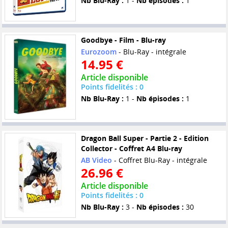
Nb Blu-Ray :
1 -
Nb épisodes :
1
Goodbye - Film - Blu-ray
Eurozoom
- Blu-Ray - intégrale
14.95 €
Article disponible
Points fidelités : 0
Nb Blu-Ray :
1 -
Nb épisodes :
1
Dragon Ball Super - Partie 2 - Edition
Collector - Coffret A4 Blu-ray
AB Video
- Coffret Blu-Ray - intégrale
26.96 €
Article disponible
Points fidelités : 0
Nb Blu-Ray :
3 -
Nb épisodes :
30