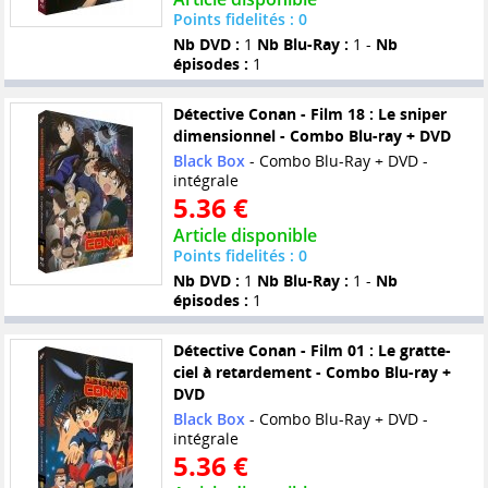
Points fidelités : 0
Nb DVD :
1
Nb Blu-Ray :
1 -
Nb
épisodes :
1
Détective Conan - Film 18 : Le sniper
dimensionnel - Combo Blu-ray + DVD
Black Box
- Combo Blu-Ray + DVD -
intégrale
5.36 €
Article disponible
Points fidelités : 0
Nb DVD :
1
Nb Blu-Ray :
1 -
Nb
épisodes :
1
Détective Conan - Film 01 : Le gratte-
ciel à retardement - Combo Blu-ray +
DVD
Black Box
- Combo Blu-Ray + DVD -
intégrale
5.36 €