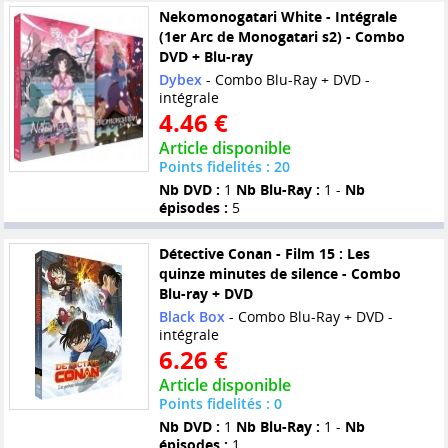
Nekomonogatari White - Intégrale
(1er Arc de Monogatari s2) - Combo
DVD + Blu-ray
Dybex
- Combo Blu-Ray + DVD -
intégrale
4.46 €
Article disponible
Points fidelités : 20
Nb DVD :
1
Nb Blu-Ray :
1 -
Nb
épisodes :
5
Détective Conan - Film 15 : Les
quinze minutes de silence - Combo
Blu-ray + DVD
Black Box
- Combo Blu-Ray + DVD -
intégrale
6.26 €
Article disponible
Points fidelités : 0
Nb DVD :
1
Nb Blu-Ray :
1 -
Nb
épisodes :
1