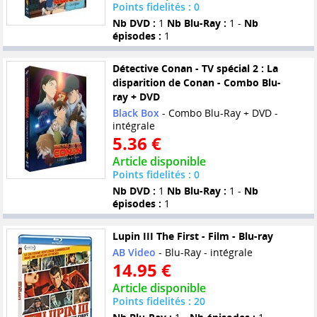
Points fidelités : 0
Nb DVD :
1
Nb Blu-Ray :
1 -
Nb
épisodes :
1
Détective Conan - TV spécial 2 : La
disparition de Conan - Combo Blu-
ray + DVD
Black Box
- Combo Blu-Ray + DVD -
intégrale
5.36 €
Article disponible
Points fidelités : 0
Nb DVD :
1
Nb Blu-Ray :
1 -
Nb
épisodes :
1
Lupin III The First - Film - Blu-ray
AB Video
- Blu-Ray - intégrale
14.95 €
Article disponible
Points fidelités : 20