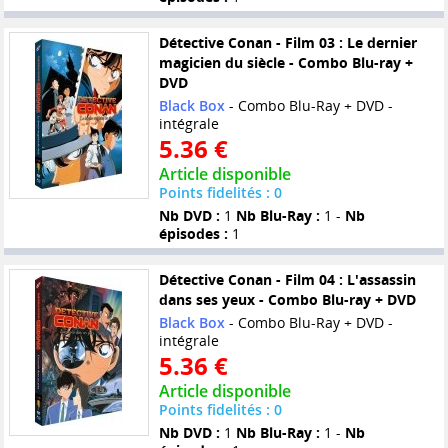
Détective Conan - Film 03 : Le dernier
magicien du siècle - Combo Blu-ray +
DVD
Black Box
- Combo Blu-Ray + DVD -
intégrale
5.36 €
Article disponible
Points fidelités : 0
Nb DVD :
1
Nb Blu-Ray :
1 -
Nb
épisodes :
1
Détective Conan - Film 04 : L'assassin
dans ses yeux - Combo Blu-ray + DVD
Black Box
- Combo Blu-Ray + DVD -
intégrale
5.36 €
Article disponible
Points fidelités : 0
Nb DVD :
1
Nb Blu-Ray :
1 -
Nb