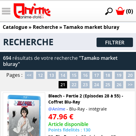
(0)
Catalogue
» Recherche »
Tamako market bluray
RECHERCHE
FILTRER
694
résultats de votre recherche
"Tamako market
bluray"
Pages :
<<
12
13
14
15
16
17
18
19
20
21
22
23
24
25
26
>>
Bleach - Partie 2 (Episodes 28 à 55) -
Coffret Blu-Ray
@Anime
- Blu-Ray - intégrale
47.96 €
Article disponible
Points fidelités : 130