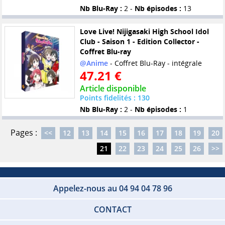
Nb Blu-Ray :
2 -
Nb épisodes :
13
Love Live! Nijigasaki High School Idol
Club - Saison 1 - Edition Collector -
Coffret Blu-ray
@Anime
- Coffret Blu-Ray - intégrale
47.21 €
Article disponible
Points fidelités : 130
Nb Blu-Ray :
2 -
Nb épisodes :
1
Pages :
<<
12
13
14
15
16
17
18
19
20
21
22
23
24
25
26
>>
Appelez-nous au 04 94 04 78 96
CONTACT