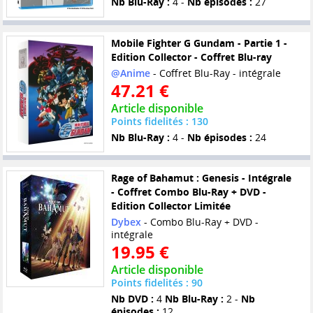
Nb Blu-Ray :
4 -
Nb épisodes :
27
Mobile Fighter G Gundam - Partie 1 -
Edition Collector - Coffret Blu-ray
@Anime
- Coffret Blu-Ray - intégrale
47.21 €
Article disponible
Points fidelités : 130
Nb Blu-Ray :
4 -
Nb épisodes :
24
Rage of Bahamut : Genesis - Intégrale
- Coffret Combo Blu-Ray + DVD -
Edition Collector Limitée
Dybex
- Combo Blu-Ray + DVD -
intégrale
19.95 €
Article disponible
Points fidelités : 90
Nb DVD :
4
Nb Blu-Ray :
2 -
Nb
épisodes :
12