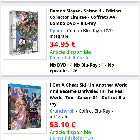
Demon Slayer - Saison 1 - Edition
Collector Limitée - Coffrets A4 -
Combo DVD + Blu-ray
Dybex
- Combo Blu-Ray + DVD -
intégrale
34.95 €
Article disponible
Points fidelités : 0
Nb DVD :
4
Nb Blu-Ray :
4 -
Nb
épisodes :
26
I Got A Cheat Skill In Another World
And Became Unrivaled In The Real
World, Too - Saison 01 - Coffret Blu-
ray
Crunchyroll
- Coffret Blu-Ray -
intégrale
53.10 €
Article disponible
Points fidelités : 130