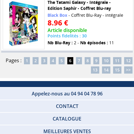
The Tatami Galaxy - Intégrale -
Edition Saphir - Coffret Blu-ray
Black Box
- Coffret Blu-Ray - intégrale
8.96 €
Article disponible
Points fidelités : 30
Nb Blu-Ray :
2 -
Nb épisodes :
11
Pages :
1
2
3
4
5
6
7
8
9
10
11
12
13
14
15
>>
Appelez-nous au 04 94 04 78 96
CONTACT
CATALOGUE
MEILLEURES VENTES