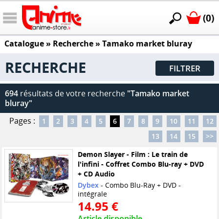
(0)
Catalogue
» Recherche »
Tamako market bluray
RECHERCHE
FILTRER
694
résultats de votre recherche
"Tamako market
bluray"
Pages :
1
2
3
4
5
6
7
8
9
10
11
12
13
14
15
>>
Demon Slayer - Film : Le train de
l'infini - Coffret Combo Blu-ray + DVD
+ CD Audio
Dybex
- Combo Blu-Ray + DVD -
intégrale
14.95 €
Article disponible