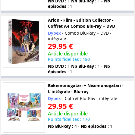
Nb DVD :
1
Nb Blu-Ray :
1 -
Nb
épisodes :
1
Arion - Film - Edition Collector -
Coffret A4 Combo Blu-ray + DVD
Dybex
- Combo Blu-Ray + DVD -
intégrale
29.95 €
Article disponible
Points fidelités : 150
Nb DVD :
1
Nb Blu-Ray :
1 -
Nb
épisodes :
1
Bakemonogatari + Nisemonogatari -
L'intégrale - Blu-ray
Dybex
- Coffret Blu-Ray - intégrale
29.95 €
Article disponible
Points fidelités : 170
Nb Blu-Ray :
4 -
Nb épisodes :
1