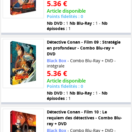
5.36 €
Article disponible
Points fidelités : 0
Nb DVD :
1
Nb Blu-Ray :
1 -
Nb
épisodes :
1
Détective Conan - Film 09 : Stratégie
en profondeur - Combo Blu-ray +
DVD
Black Box
- Combo Blu-Ray + DVD -
intégrale
5.36 €
Article disponible
Points fidelités : 0
Nb DVD :
1
Nb Blu-Ray :
1 -
Nb
épisodes :
1
Détective Conan - Film 10 : Le
requiem des détectives - Combo Blu-
ray + DVD
Black Box
- Combo Blu-Ray + DVD -