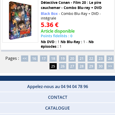
Détective Conan - Film 20 : Le pire
cauchemar - Combo Blu-ray + DVD
Black Box
- Combo Blu-Ray + DVD -
intégrale
5.36 €
Article disponible
Points fidelités : 0
Nb DVD :
1
Nb Blu-Ray :
1 -
Nb
épisodes :
1
Pages :
<<
16
17
18
19
20
21
22
23
24
25
26
27
28
29
30
>>
Appelez-nous au 04 94 04 78 96
CONTACT
CATALOGUE