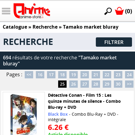
(0)
Catalogue
» Recherche »
Tamako market bluray
RECHERCHE
FILTRER
694
résultats de votre recherche
"Tamako market
bluray"
Pages :
<<
16
17
18
19
20
21
22
23
24
25
26
27
28
29
30
>>
Détective Conan - Film 15 : Les
quinze minutes de silence - Combo
Blu-ray + DVD
Black Box
- Combo Blu-Ray + DVD -
intégrale
6.26 €
Article disponible