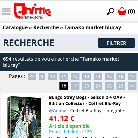
(0)
Catalogue
» Recherche »
Tamako market bluray
RECHERCHE
FILTRER
694
résultats de votre recherche
"Tamako market
bluray"
Pages :
<<
9
10
11
12
13
14
15
16
17
18
19
20
21
22
23
>>
Bungo Stray Dogs - Saison 2 + OAV -
Edition Collector - Coffret Blu-Ray
@Anime
- Coffret Blu-Ray - intégrale
41.12 €
Article disponible
Points fidelités : 120