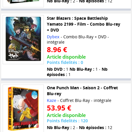
Nb Blu-Ray :
2 -
Nb épisodes :
12
Star Blazers : Space Battleship
Yamato 2199 - Film - Combo Blu-ray
+ DVD
Dybex
- Combo Blu-Ray + DVD -
intégrale
8.96 €
Article disponible
Points fidelités : 0
Nb DVD :
1
Nb Blu-Ray :
1 -
Nb
épisodes :
1
One Punch Man - Saison 2 - Coffret
Blu-ray
Kaze
- Coffret Blu-Ray - intégrale
53.95 €
Article disponible
Points fidelités : 120
Nb Blu-Ray :
2 -
Nb épisodes :
12