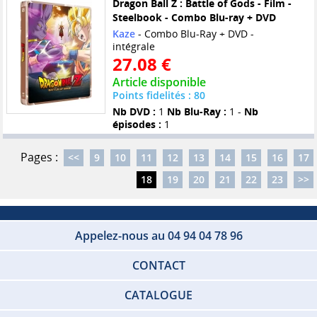
Dragon Ball Z : Battle of Gods - Film -
Steelbook - Combo Blu-ray + DVD
Kaze
- Combo Blu-Ray + DVD -
intégrale
27.08 €
Article disponible
Points fidelités : 80
Nb DVD :
1
Nb Blu-Ray :
1 -
Nb
épisodes :
1
Pages :
<<
9
10
11
12
13
14
15
16
17
18
19
20
21
22
23
>>
Appelez-nous au 04 94 04 78 96
CONTACT
CATALOGUE