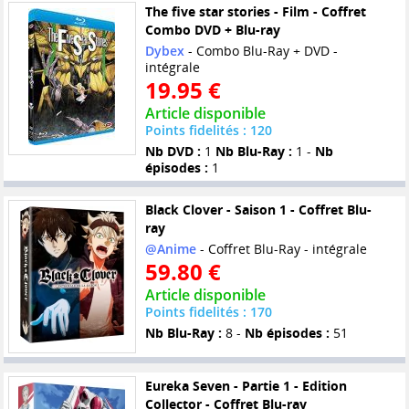
The five star stories - Film - Coffret
Combo DVD + Blu-ray
Dybex
- Combo Blu-Ray + DVD -
intégrale
19.95 €
Article disponible
Points fidelités : 120
Nb DVD :
1
Nb Blu-Ray :
1 -
Nb
épisodes :
1
Black Clover - Saison 1 - Coffret Blu-
ray
@Anime
- Coffret Blu-Ray - intégrale
59.80 €
Article disponible
Points fidelités : 170
Nb Blu-Ray :
8 -
Nb épisodes :
51
Eureka Seven - Partie 1 - Edition
Collector - Coffret Blu-ray