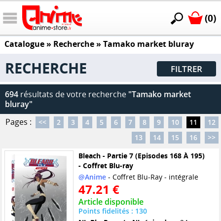
(0)
Catalogue
» Recherche »
Tamako market bluray
RECHERCHE
FILTRER
694
résultats de votre recherche
"Tamako market
bluray"
Pages :
<<
2
3
4
5
6
7
8
9
10
11
12
13
14
15
16
>>
Bleach - Partie 7 (Episodes 168 À 195)
- Coffret Blu-ray
@Anime
- Coffret Blu-Ray - intégrale
47.21 €
Article disponible
Points fidelités : 130