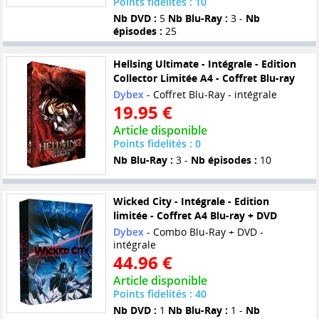
Points fidelités : 10
Nb DVD :
5
Nb Blu-Ray :
3 -
Nb
épisodes :
25
Hellsing Ultimate - Intégrale - Edition
Collector Limitée A4 - Coffret Blu-ray
Dybex
- Coffret Blu-Ray - intégrale
19.95 €
Article disponible
Points fidelités : 0
Nb Blu-Ray :
3 -
Nb épisodes :
10
Wicked City - Intégrale - Edition
limitée - Coffret A4 Blu-ray + DVD
Dybex
- Combo Blu-Ray + DVD -
intégrale
44.96 €
Article disponible
Points fidelités : 40
Nb DVD :
1
Nb Blu-Ray :
1 -
Nb