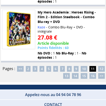
épisodes :
1
My Hero Academia : Heroes Rising -
Film 2 - Edition Steelbook - Combo
Blu-ray + DVD
Kaze
- Combo Blu-Ray + DVD -
intégrale
27.08 €
Article disponible
Points fidelités : 60
Nb DVD :
1
Nb Blu-Ray :
1 -
Nb
épisodes :
1
Pages :
<<
2
3
4
5
6
7
8
9
10
11
12
13
14
15
16
>>
Appelez-nous au 04 94 04 78 96
CONTACT