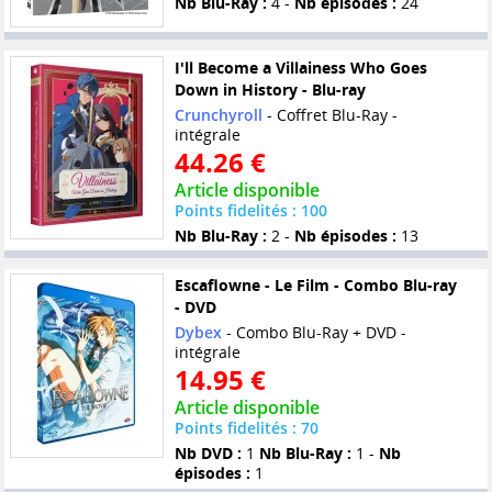
Nb Blu-Ray :
4 -
Nb épisodes :
24
I'll Become a Villainess Who Goes
Down in History - Blu-ray
Crunchyroll
- Coffret Blu-Ray -
intégrale
44.26 €
Article disponible
Points fidelités : 100
Nb Blu-Ray :
2 -
Nb épisodes :
13
Escaflowne - Le Film - Combo Blu-ray
- DVD
Dybex
- Combo Blu-Ray + DVD -
intégrale
14.95 €
Article disponible
Points fidelités : 70
Nb DVD :
1
Nb Blu-Ray :
1 -
Nb
épisodes :
1