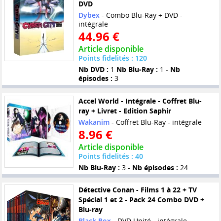
DVD
Dybex
- Combo Blu-Ray + DVD -
intégrale
44.96 €
Article disponible
Points fidelités : 120
Nb DVD :
1
Nb Blu-Ray :
1 -
Nb
épisodes :
3
Accel World - Intégrale - Coffret Blu-
ray + Livret - Edition Saphir
Wakanim
- Coffret Blu-Ray - intégrale
8.96 €
Article disponible
Points fidelités : 40
Nb Blu-Ray :
3 -
Nb épisodes :
24
Détective Conan - Films 1 à 22 + TV
Spécial 1 et 2 - Pack 24 Combo DVD +
Blu-ray
Black Box
- DVD Unité - intégrale