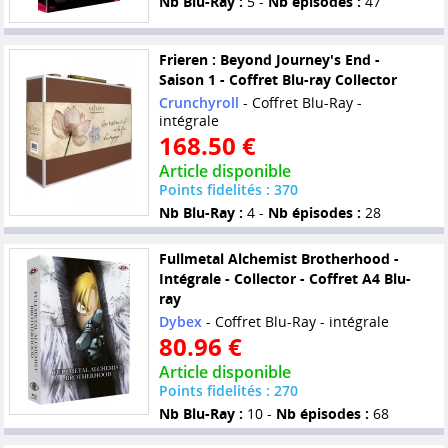
Nb Blu-Ray :
5 -
Nb épisodes :
47
Frieren : Beyond Journey's End -
Saison 1 - Coffret Blu-ray Collector
Crunchyroll
- Coffret Blu-Ray -
intégrale
168.50 €
Article disponible
Points fidelités : 370
Nb Blu-Ray :
4 -
Nb épisodes :
28
Fullmetal Alchemist Brotherhood -
Intégrale - Collector - Coffret A4 Blu-
ray
Dybex
- Coffret Blu-Ray - intégrale
80.96 €
Article disponible
Points fidelités : 270
Nb Blu-Ray :
10 -
Nb épisodes :
68