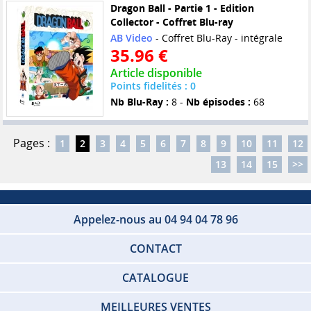
Dragon Ball - Partie 1 - Edition
Collector - Coffret Blu-ray
AB Video
- Coffret Blu-Ray - intégrale
35.96 €
Article disponible
Points fidelités : 0
Nb Blu-Ray :
8 -
Nb épisodes :
68
Pages :
1
2
3
4
5
6
7
8
9
10
11
12
13
14
15
>>
Appelez-nous au 04 94 04 78 96
CONTACT
CATALOGUE
MEILLEURES VENTES