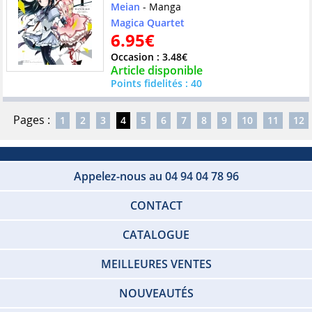
Meian
- Manga
Magica Quartet
6.95€
Occasion : 3.48€
Article disponible
Points fidelités : 40
Pages :
1
2
3
4
5
6
7
8
9
10
11
12
Appelez-nous au 04 94 04 78 96
CONTACT
CATALOGUE
MEILLEURES VENTES
NOUVEAUTÉS