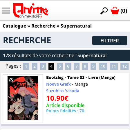
(0)
Catalogue
» Recherche »
Supernatural
RECHERCHE
FILTRER
178
résultats de votre recherche
"Supernatural"
Pages :
1
2
3
4
5
6
7
8
9
10
11
12
Bootsleg - Tome 03 - Livre (Manga)
Noeve Grafx
- Manga
Suzuhito Yasuda
10.90€
Article disponible
Points fidelités : 70