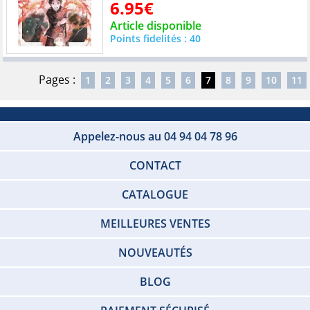
6.95€
Article disponible
Points fidelités : 40
Pages :
1
2
3
4
5
6
7
8
9
10
11
Appelez-nous au 04 94 04 78 96
CONTACT
CATALOGUE
MEILLEURES VENTES
NOUVEAUTÉS
BLOG