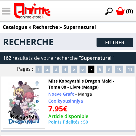
(0)
Catalogue
» Recherche »
Supernatural
RECHERCHE
FILTRER
162
résultats de votre recherche
"Supernatural"
Pages :
1
2
3
4
5
6
7
8
9
10
11
Miss Kobayashi's Dragon Maid -
Tome 08 - Livre (Manga)
Noeve Grafx
- Manga
Coolkyousinnjya
7.95€
Article disponible
Points fidelités : 50