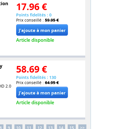
tion
17.96
€
Points fidelités : 0
Prix conseillé :
59.95 €
Article disponible
ay
58.69
€
Points fidelités : 130
Prix conseillé :
64.95 €
HD 2.0
Article disponible
8
9
10
11
12
13
14
15
>>