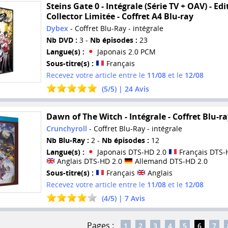
Steins Gate 0 - Intégrale (Série TV + OAV) - Edi
Collector Limitée - Coffret A4 Blu-ray
Dybex
- Coffret Blu-Ray - intégrale
Nb DVD :
3 -
Nb épisodes :
23
Langue(s) :
Japonais 2.0 PCM
Sous-titre(s) :
Français
Recevez votre article entre le
11/08
et le
12/08
(
5
/
5
) |
24
Avis
Dawn of The Witch - Intégrale - Coffret Blu-r
Crunchyroll
- Coffret Blu-Ray - intégrale
Nb Blu-Ray :
2 -
Nb épisodes :
12
Langue(s) :
Japonais DTS-HD 2.0
Français DTS-
Anglais DTS-HD 2.0
Allemand DTS-HD 2.0
Sous-titre(s) :
Français
Anglais
Recevez votre article entre le
11/08
et le
12/08
(
4
/
5
) |
7
Avis
Pages :
1
2
3
4
5
6
7