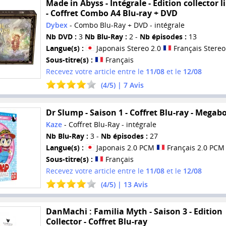
Made in Abyss - Intégrale - Edition collector l
- Coffret Combo A4 Blu-ray + DVD
Dybex
- Combo Blu-Ray + DVD - intégrale
Nb DVD :
3
Nb Blu-Ray :
2 -
Nb épisodes :
13
Langue(s) :
Japonais Stereo 2.0
Français Stereo
Sous-titre(s) :
Français
Recevez votre article entre le
11/08
et le
12/08
(
4
/
5
) |
7
Avis
Dr Slump - Saison 1 - Coffret Blu-ray - Megab
Kaze
- Coffret Blu-Ray - intégrale
Nb Blu-Ray :
3 -
Nb épisodes :
27
Langue(s) :
Japonais 2.0 PCM
Français 2.0 PCM
Sous-titre(s) :
Français
Recevez votre article entre le
11/08
et le
12/08
(
4
/
5
) |
13
Avis
DanMachi : Familia Myth - Saison 3 - Edition
Collector - Coffret Blu-ray