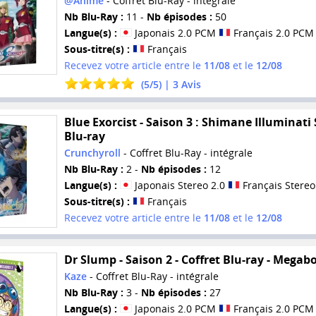
@Anime
- Coffret Blu-Ray - intégrale
Nb Blu-Ray :
11 -
Nb épisodes :
50
Langue(s) :
Japonais 2.0 PCM
Français 2.0 PCM
Sous-titre(s) :
Français
Recevez votre article entre le
11/08
et le
12/08
(
5
/
5
) |
3
Avis
Blue Exorcist - Saison 3 : Shimane Illuminati 
Blu-ray
Crunchyroll
- Coffret Blu-Ray - intégrale
Nb Blu-Ray :
2 -
Nb épisodes :
12
Langue(s) :
Japonais Stereo 2.0
Français Stereo
Sous-titre(s) :
Français
Recevez votre article entre le
11/08
et le
12/08
Dr Slump - Saison 2 - Coffret Blu-ray - Megab
Kaze
- Coffret Blu-Ray - intégrale
Nb Blu-Ray :
3 -
Nb épisodes :
27
Langue(s) :
Japonais 2.0 PCM
Français 2.0 PCM