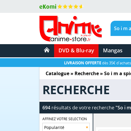
DVD & Blu-ray
Mangas
LIVRAISON OFFERTE
dès 35€ d'achats
Catalogue
» Recherche »
So i m a sp
RECHERCHE
694
résultats de votre recherche
"So i m
AFFINEZ VOTRE SELECTION