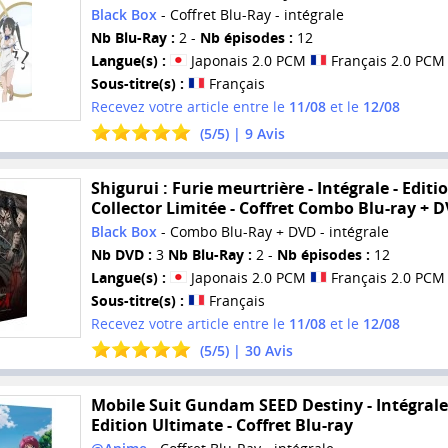
Black Box
- Coffret Blu-Ray - intégrale
Nb Blu-Ray :
2 -
Nb épisodes :
12
Langue(s) :
Japonais 2.0 PCM
Français 2.0 PCM
Sous-titre(s) :
Français
Recevez votre article entre le
11/08
et le
12/08
(
5
/
5
) |
9
Avis
Shigurui : Furie meurtrière - Intégrale - Editi
Collector Limitée - Coffret Combo Blu-ray + 
Black Box
- Combo Blu-Ray + DVD - intégrale
Nb DVD :
3
Nb Blu-Ray :
2 -
Nb épisodes :
12
Langue(s) :
Japonais 2.0 PCM
Français 2.0 PCM
Sous-titre(s) :
Français
Recevez votre article entre le
11/08
et le
12/08
(
5
/
5
) |
30
Avis
Mobile Suit Gundam SEED Destiny - Intégrale
Edition Ultimate - Coffret Blu-ray