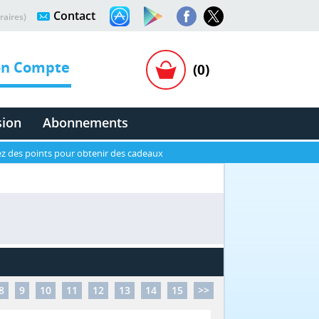
Contact
raires)
n Compte
(0)
sion
Abonnements
z des points pour obtenir des cadeaux
8
9
10
11
12
13
14
15
>>