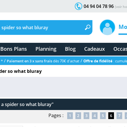
04 94 04 78 96
(voir ho
Mo
Bons Plans
Planning
Blog
Cadeaux
Occa
/
/
 *
Paiement en 3 x sans frais
dès 70€ d'achat
Offre de fidélité
: cumule
ider so what bluray
 a spider so what bluray"
Pages :
1
2
3
4
5
6
7