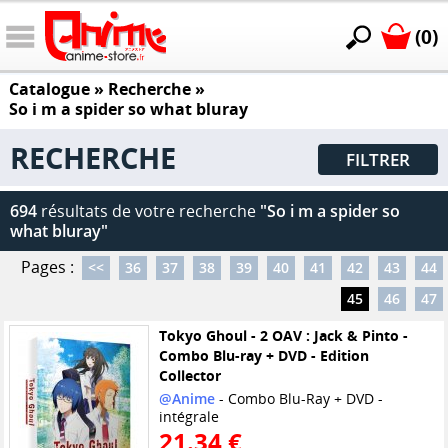
(0)
Catalogue
» Recherche »
So i m a spider so what bluray
RECHERCHE
FILTRER
694
résultats de votre recherche
"So i m a spider so
what bluray"
Pages :
<<
36
37
38
39
40
41
42
43
44
45
46
47
Tokyo Ghoul - 2 OAV : Jack & Pinto -
Combo Blu-ray + DVD - Edition
Collector
@Anime
- Combo Blu-Ray + DVD -
intégrale
21.34 €