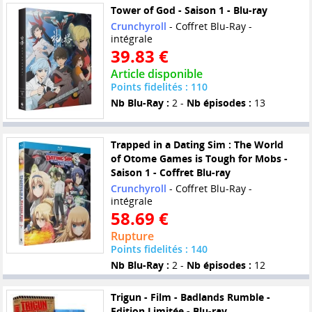
Tower of God - Saison 1 - Blu-ray
Crunchyroll
- Coffret Blu-Ray -
intégrale
39.83 €
Article disponible
Points fidelités : 110
Nb Blu-Ray :
2 -
Nb épisodes :
13
Trapped in a Dating Sim : The World
of Otome Games is Tough for Mobs -
Saison 1 - Coffret Blu-ray
Crunchyroll
- Coffret Blu-Ray -
intégrale
58.69 €
Rupture
Points fidelités : 140
Nb Blu-Ray :
2 -
Nb épisodes :
12
Trigun - Film - Badlands Rumble -
Edition Limitée - Blu-ray