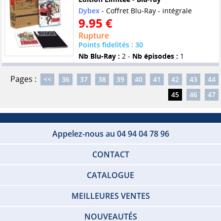
Dybex
- Coffret Blu-Ray - intégrale
9.95 €
Rupture
Points fidelités : 30
Nb Blu-Ray :
2 -
Nb épisodes :
1
Pages :
<<
36
37
38
39
40
41
42
43
44
45
46
47
Appelez-nous au 04 94 04 78 96
CONTACT
CATALOGUE
MEILLEURES VENTES
NOUVEAUTÉS