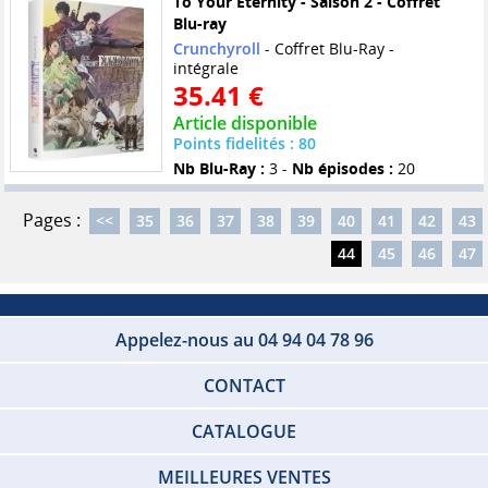
To Your Eternity - Saison 2 - Coffret
Blu-ray
Crunchyroll
- Coffret Blu-Ray -
intégrale
35.41 €
Article disponible
Points fidelités : 80
Nb Blu-Ray :
3 -
Nb épisodes :
20
Pages :
<<
35
36
37
38
39
40
41
42
43
44
45
46
47
Appelez-nous au 04 94 04 78 96
CONTACT
CATALOGUE
MEILLEURES VENTES