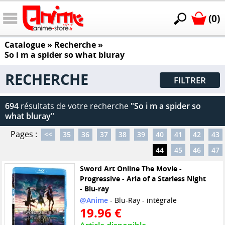
(0)
Catalogue
» Recherche »
So i m a spider so what bluray
RECHERCHE
FILTRER
694
résultats de votre recherche
"So i m a spider so
what bluray"
Pages :
<<
35
36
37
38
39
40
41
42
43
44
45
46
47
Sword Art Online The Movie -
Progressive - Aria of a Starless Night
- Blu-ray
@Anime
- Blu-Ray - intégrale
19.96 €