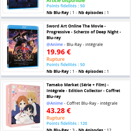
Article disponible
Points fidelités : 50
Nb Blu-Ray :
1 -
Nb épisodes :
1
Sword Art Online The Movie -
Progressive - Scherzo of Deep Night -
Blu-ray
@Anime
- Blu-Ray - intégrale
19.96 €
Rupture
Points fidelités : 50
Nb Blu-Ray :
1 -
Nb épisodes :
1
Tamako Market (Série + Film) -
Intégrale - Edition Collector - Coffret
Blu-ray
@Anime
- Coffret Blu-Ray - intégrale
43.28 €
Rupture
Points fidelités : 120
Nb Blu-Ray :
3 -
Nb épisodes :
12