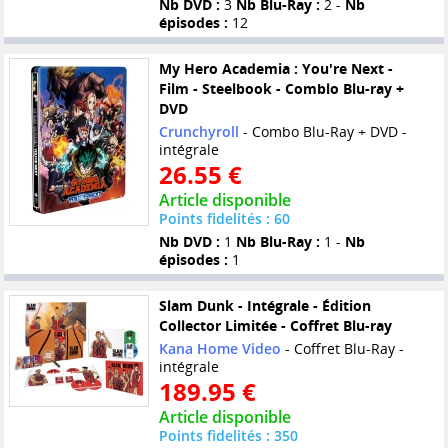
Nb DVD :
3
Nb Blu-Ray :
2 -
Nb
épisodes :
12
My Hero Academia : You're Next -
Film - Steelbook - Comblo Blu-ray +
DVD
Crunchyroll
- Combo Blu-Ray + DVD -
intégrale
26.55 €
Article disponible
Points fidelités : 60
Nb DVD :
1
Nb Blu-Ray :
1 -
Nb
épisodes :
1
Slam Dunk - Intégrale - Édition
Collector Limitée - Coffret Blu-ray
Kana Home Video
- Coffret Blu-Ray -
intégrale
189.95 €
Article disponible
Points fidelités : 350