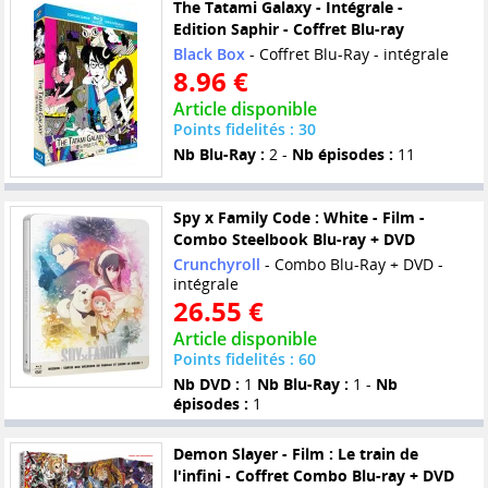
The Tatami Galaxy - Intégrale -
Edition Saphir - Coffret Blu-ray
Black Box
- Coffret Blu-Ray - intégrale
8.96 €
Article disponible
Points fidelités : 30
Nb Blu-Ray :
2 -
Nb épisodes :
11
Spy x Family Code : White - Film -
Combo Steelbook Blu-ray + DVD
Crunchyroll
- Combo Blu-Ray + DVD -
intégrale
26.55 €
Article disponible
Points fidelités : 60
Nb DVD :
1
Nb Blu-Ray :
1 -
Nb
épisodes :
1
Demon Slayer - Film : Le train de
l'infini - Coffret Combo Blu-ray + DVD