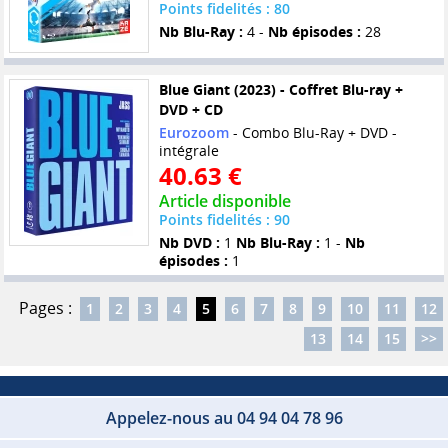
Points fidelités : 80
Nb Blu-Ray :
4 -
Nb épisodes :
28
Blue Giant (2023) - Coffret Blu-ray +
DVD + CD
Eurozoom
- Combo Blu-Ray + DVD -
intégrale
40.63 €
Article disponible
Points fidelités : 90
Nb DVD :
1
Nb Blu-Ray :
1 -
Nb
épisodes :
1
Pages :
1
2
3
4
5
6
7
8
9
10
11
12
13
14
15
>>
Appelez-nous au 04 94 04 78 96