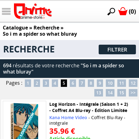
(0)
Catalogue
» Recherche »
So i m a spider so what bluray
RECHERCHE
FILTRER
694
résultats de votre recherche
"So i m a spider so
what bluray"
Pages :
1
2
3
4
5
6
7
8
9
10
11
12
13
14
15
>>
Log Horizon - Intégrale (Saison 1 + 2)
- Coffret A4 Blu-ray - Édition Limitée
Kana Home Video
- Coffret Blu-Ray -
intégrale
35.96 €
Article disponible