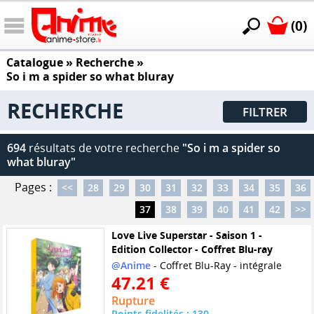
(0)
Catalogue
» Recherche »
So i m a spider so what bluray
RECHERCHE
FILTRER
694
résultats de votre recherche
"So i m a spider so
what bluray"
Pages :
<<
28
29
30
31
32
33
34
35
36
37
38
39
40
41
42
>>
Love Live Superstar - Saison 1 -
Edition Collector - Coffret Blu-ray
@Anime
- Coffret Blu-Ray - intégrale
47.21 €
Rupture
Points fidelités : 130