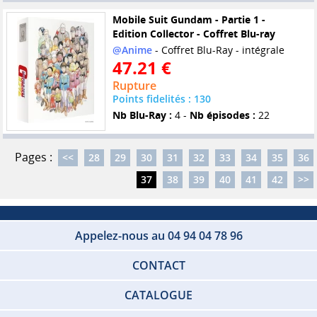
Mobile Suit Gundam - Partie 1 -
Edition Collector - Coffret Blu-ray
@Anime
- Coffret Blu-Ray - intégrale
47.21 €
Rupture
Points fidelités : 130
Nb Blu-Ray :
4 -
Nb épisodes :
22
Pages :
<<
28
29
30
31
32
33
34
35
36
37
38
39
40
41
42
>>
Appelez-nous au 04 94 04 78 96
CONTACT
CATALOGUE