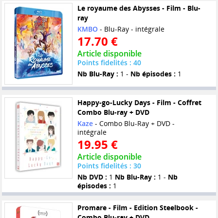
Le royaume des Abysses - Film - Blu-
ray
KMBO
- Blu-Ray - intégrale
17.70 €
Article disponible
Points fidelités : 40
Nb Blu-Ray :
1 -
Nb épisodes :
1
Happy-go-Lucky Days - Film - Coffret
Combo Blu-ray + DVD
Kaze
- Combo Blu-Ray + DVD -
intégrale
19.95 €
Article disponible
Points fidelités : 30
Nb DVD :
1
Nb Blu-Ray :
1 -
Nb
épisodes :
1
Promare - Film - Edition Steelbook -
Combo Blu-ray + DVD