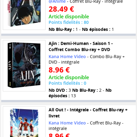
@Anime
- Coffret Blu-Ray - intégrale
28.49 €
Article disponible
Points fidelités : 80
Nb Blu-Ray :
1 -
Nb épisodes :
1
Ajin : Demi-Human - Saison 1 -
Coffret Combo Blu-ray + DVD
Kana Home Video
- Combo Blu-Ray +
DVD - intégrale
8.96 €
Article disponible
Points fidelités : 0
Nb DVD :
3
Nb Blu-Ray :
2 -
Nb
épisodes :
13
All Out ! - Intégrale - Coffret Blu-ray +
livret
Kana Home Video
- Coffret Blu-Ray -
intégrale
8.96 €