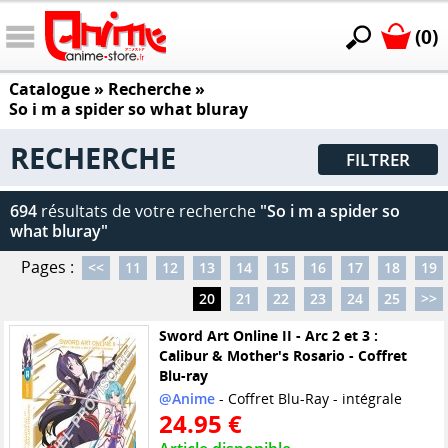
(0)
Catalogue
» Recherche »
So i m a spider so what bluray
RECHERCHE
FILTRER
694
résultats de votre recherche
"So i m a spider so
what bluray"
Pages :
<<
11
12
13
14
15
16
17
18
19
20
21
22
23
24
25
>>
Sword Art Online II - Arc 2 et 3 :
Calibur & Mother's Rosario - Coffret
Blu-ray
@Anime
- Coffret Blu-Ray - intégrale
24.95 €