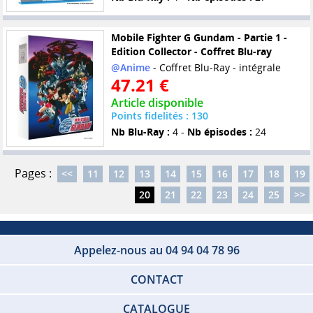
Mobile Fighter G Gundam - Partie 1 -
Edition Collector - Coffret Blu-ray
@Anime
- Coffret Blu-Ray - intégrale
47.21 €
Article disponible
Points fidelités : 130
Nb Blu-Ray :
4 -
Nb épisodes :
24
Pages :
<<
11
12
13
14
15
16
17
18
19
20
21
22
23
24
25
>>
Appelez-nous au 04 94 04 78 96
CONTACT
CATALOGUE