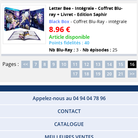
Letter Bee - Intégrale - Coffret Blu-
ray + Livret - Edition Saphir
Black Box
- Coffret Blu-Ray - intégrale
8.96 €
Article disponible
Points fidelités : 40
Nb Blu-Ray :
3 -
Nb épisodes :
25
Pages :
<<
7
8
9
10
11
12
13
14
15
16
17
18
19
20
21
>>
Appelez-nous au 04 94 04 78 96
CONTACT
CATALOGUE
MEILLEURES VENTES