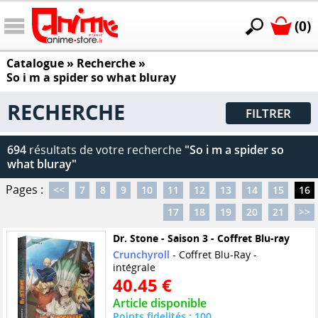
(0)
Catalogue
» Recherche »
So i m a spider so what bluray
RECHERCHE
FILTRER
694
résultats de votre recherche
"So i m a spider so
what bluray"
Pages :
<<
7
8
9
10
11
12
13
14
15
16
17
18
19
20
21
>>
Dr. Stone - Saison 3 - Coffret Blu-ray
Crunchyroll
- Coffret Blu-Ray -
intégrale
40.45 €
Article disponible
Points fidelités : 100