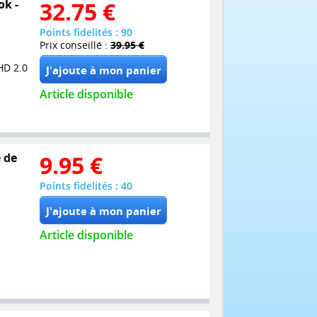
ok -
32.75
€
Points fidelités : 90
Prix conseillé :
39.95 €
HD 2.0
Article disponible
e de
9.95
€
Points fidelités : 40
Article disponible