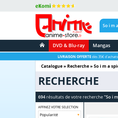
DVD & Blu-ray
Mangas
LIVRAISON OFFERTE
dès 35€ d'achats
Catalogue
» Recherche »
So i m a sp
RECHERCHE
694
résultats de votre recherche
"So i m
AFFINEZ VOTRE SELECTION