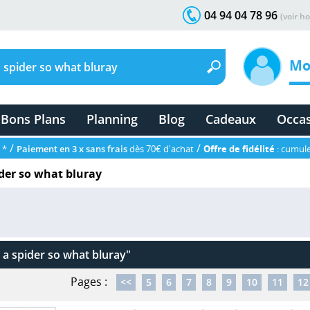
04 94 04 78 96
(voir ho
Mo
Bons Plans
Planning
Blog
Cadeaux
Occa
/
/
 *
Paiement en 3 x sans frais
dès 70€ d'achat
Offre de fidélité
: cumule
ider so what bluray
 a spider so what bluray"
Pages :
<<
5
6
7
8
9
10
11
12