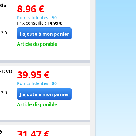
Blu-
8.96
€
Points fidelités : 50
Prix conseillé :
14.95 €
 2.0
Article disponible
 + DVD
39.95
€
Points fidelités : 80
 2.0
Article disponible
ay
31.47
€