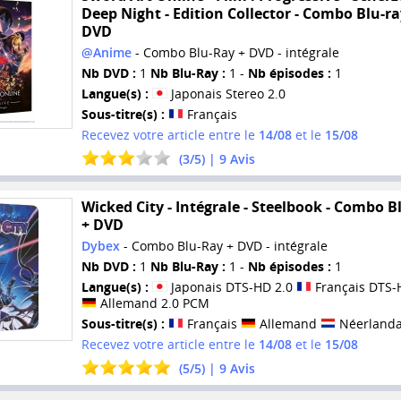
Deep Night - Edition Collector - Combo Blu-ra
DVD
@Anime
- Combo Blu-Ray + DVD - intégrale
Nb DVD :
1
Nb Blu-Ray :
1 -
Nb épisodes :
1
Langue(s) :
Japonais Stereo 2.0
Sous-titre(s) :
Français
Recevez votre article entre le
14/08
et le
15/08
(
3
/
5
) |
9
Avis
Wicked City - Intégrale - Steelbook - Combo B
+ DVD
Dybex
- Combo Blu-Ray + DVD - intégrale
Nb DVD :
1
Nb Blu-Ray :
1 -
Nb épisodes :
1
Langue(s) :
Japonais DTS-HD 2.0
Français DTS-
Allemand 2.0 PCM
Sous-titre(s) :
Français
Allemand
Néerlanda
Recevez votre article entre le
14/08
et le
15/08
(
5
/
5
) |
9
Avis