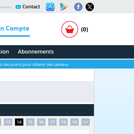
Contact
raires)
n Compte
(0)
sion
Abonnements
z des points pour obtenir des cadeaux
13
14
15
16
17
18
19
>>