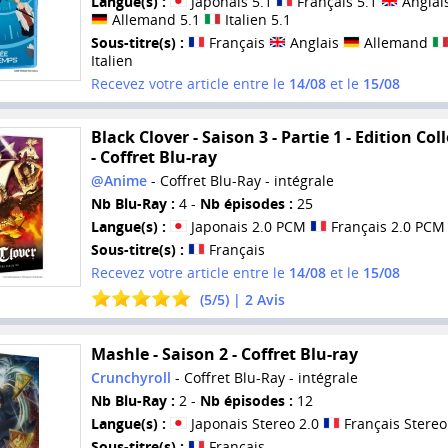
Langue(s) :
Japonais 5.1
Français 5.1
Anglais
Allemand 5.1
Italien 5.1
Sous-titre(s) :
Français
Anglais
Allemand
Italien
Recevez votre article entre le
14/08
et le
15/08
Black Clover - Saison 3 - Partie 1 - Edition Col
- Coffret Blu-ray
@Anime
- Coffret Blu-Ray - intégrale
Nb Blu-Ray :
4 -
Nb épisodes :
25
Langue(s) :
Japonais 2.0 PCM
Français 2.0 PCM
Sous-titre(s) :
Français
Recevez votre article entre le
14/08
et le
15/08
(
5
/
5
) |
2
Avis
Mashle - Saison 2 - Coffret Blu-ray
Crunchyroll
- Coffret Blu-Ray - intégrale
Nb Blu-Ray :
2 -
Nb épisodes :
12
Langue(s) :
Japonais Stereo 2.0
Français Stereo
Sous-titre(s) :
Français