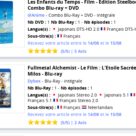
Les Enfants du Temps - Film - Edition Steelbo
Combo Blu-ray + DVD
@Anime
- Combo Blu-Ray + DVD - intégrale
Nb DVD :
1
Nb Blu-Ray :
1 -
Nb épisodes :
1
Langue(s) :
Japonais DTS-HD 2.0
Français DTS-
Sous-titre(s) :
Français
Recevez votre article entre le
14/08
et le
15/08
(
5
/
5
) |
5
Avis
Fullmetal Alchemist - Le Film : L'Etoile Sacré
Milos - Blu-ray
Dybex
- Blu-Ray - intégrale
Nb Blu-Ray :
1 -
Nb épisodes :
1
Langue(s) :
Japonais Stereo 2.0
Japonais 5.1
Français 5.1
Français Stereo 2.0
Sous-titre(s) :
Français
Néerlandais
Recevez votre article entre le
14/08
et le
15/08
(
5
/
5
) |
2
Avis