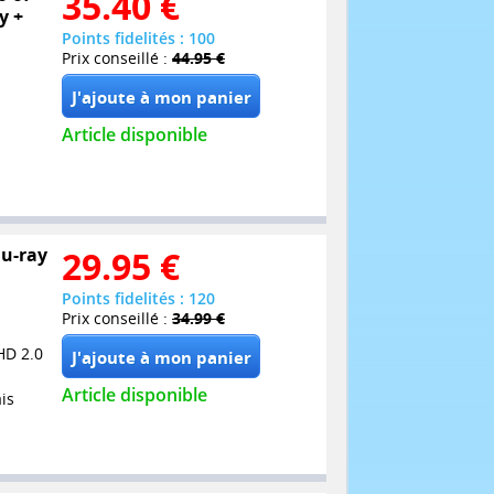
35.40
€
y +
Points fidelités : 100
Prix conseillé :
44.95 €
Article disponible
lu-ray
29.95
€
Points fidelités : 120
Prix conseillé :
34.99 €
HD 2.0
Article disponible
is