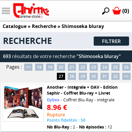
(0)
Catalogue
» Recherche »
Shimoseka bluray
RECHERCHE
FILTRER
693
résultats de votre recherche
"Shimoseka bluray"
Pages :
<<
18
19
20
21
22
23
24
25
26
27
28
29
30
31
32
>>
Another - Intégrale + OAV - Edition
Saphir - Coffret Blu-ray + Livret
Dybex
- Coffret Blu-Ray - intégrale
8.96 €
Rupture
Points fidelités : 50
Nb Blu-Ray :
2 -
Nb épisodes :
12