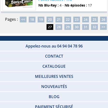
Nb Blu-Ray :
4 -
Nb épisodes :
17
Pages :
<<
18
19
20
21
22
23
24
25
26
27
28
29
30
31
32
>>
Appelez-nous au 04 94 04 78 96
CONTACT
CATALOGUE
MEILLEURES VENTES
NOUVEAUTÉS
BLOG
PAIEMENT SÉCURISÉ