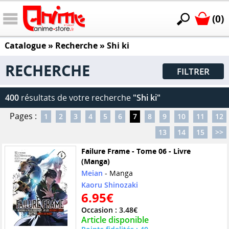
(0)
Catalogue
» Recherche »
Shi ki
RECHERCHE
FILTRER
400
résultats de votre recherche
"Shi ki"
Pages :
1
2
3
4
5
6
7
8
9
10
11
12
13
14
15
>>
Failure Frame - Tome 06 - Livre
(Manga)
Meian
- Manga
Kaoru Shinozaki
6.95€
Occasion : 3.48€
Article disponible