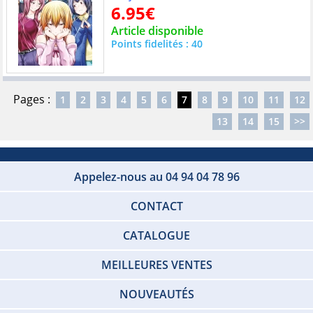
6.95€
Article disponible
Points fidelités : 40
Pages :
1
2
3
4
5
6
7
8
9
10
11
12
13
14
15
>>
Appelez-nous au 04 94 04 78 96
CONTACT
CATALOGUE
MEILLEURES VENTES
NOUVEAUTÉS