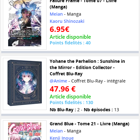
Failure Frame - Tome 07 - Livre
(Manga)
Meian
- Manga
Kaoru Shinozaki
6.95€
Article disponible
Points fidelités : 40
Yohane the Parhelion : Sunshine in
the Mirror - Edition Collector -
Coffret Blu-Ray
@Anime
- Coffret Blu-Ray - intégrale
47.96 €
Article disponible
Points fidelités : 130
Nb Blu-Ray :
2 -
Nb épisodes :
13
Grand Blue - Tome 21 - Livre (Manga)
Meian
- Manga
Kenji Inoue