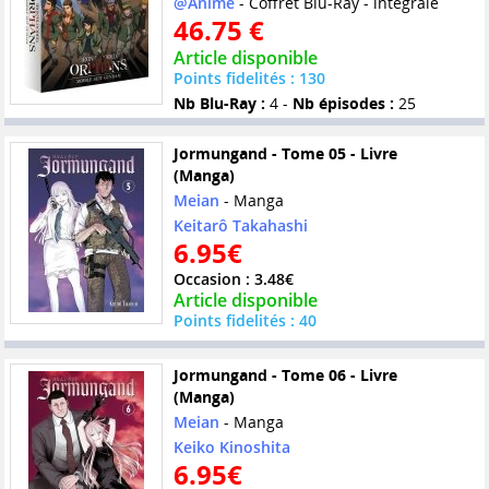
@Anime
- Coffret Blu-Ray - intégrale
46.75 €
Article disponible
Points fidelités : 130
Nb Blu-Ray :
4 -
Nb épisodes :
25
Jormungand - Tome 05 - Livre
(Manga)
Meian
- Manga
Keitarô Takahashi
6.95€
Occasion : 3.48€
Article disponible
Points fidelités : 40
Jormungand - Tome 06 - Livre
(Manga)
Meian
- Manga
Keiko Kinoshita
6.95€