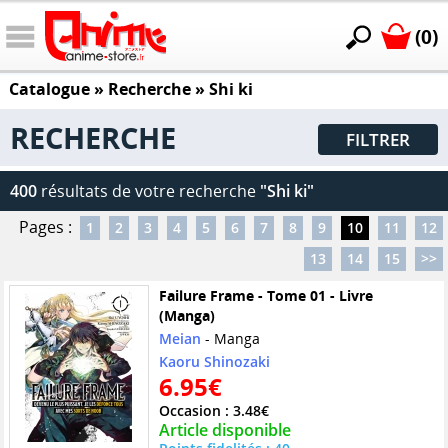
(0)
Catalogue
» Recherche »
Shi ki
RECHERCHE
FILTRER
400
résultats de votre recherche
"Shi ki"
Pages :
1
2
3
4
5
6
7
8
9
10
11
12
13
14
15
>>
Failure Frame - Tome 01 - Livre
(Manga)
Meian
- Manga
Kaoru Shinozaki
6.95€
Occasion : 3.48€
Article disponible