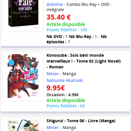
@Anime
- Combo Blu-Ray + DVD -
intégrale
35.40 €
Article disponible
Points fidelités : 100
Nb DVD :
1
Nb Blu-Ray :
1 -
Nb
épisodes :
1
Konosuba : Sois béni monde
merveilleux ! - Tome 02 (Light Novel)
- Roman
Meian
- Manga
Natsume Akatsuki
9.95€
Occasion : 4.98€
Article disponible
Points fidelités : 60
Shigurui - Tome 06 - Livre (Manga)
Meian
- Manga