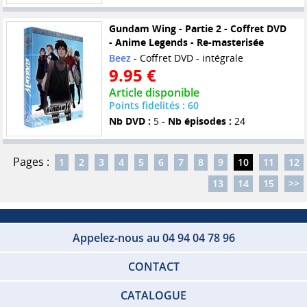
Gundam Wing - Partie 2 - Coffret DVD
- Anime Legends - Re-masterisée
Beez
- Coffret DVD - intégrale
9.95 €
Article disponible
Points fidelités : 60
Nb DVD :
5 -
Nb épisodes :
24
Pages :
1
2
3
4
5
6
7
8
9
10
11
12
13
14
15
>>
Appelez-nous au 04 94 04 78 96
CONTACT
CATALOGUE