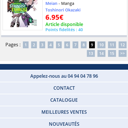
Meian
- Manga
Toshinori Okazaki
6.95€
Article disponible
Points fidelités : 40
Pages :
1
2
3
4
5
6
7
8
9
10
11
12
13
14
15
>>
Appelez-nous au 04 94 04 78 96
CONTACT
CATALOGUE
MEILLEURES VENTES
NOUVEAUTÉS