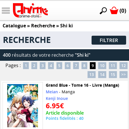
(0)
Catalogue
» Recherche »
Shi ki
RECHERCHE
FILTRER
400
résultats de votre recherche
"Shi ki"
Pages :
1
2
3
4
5
6
7
8
9
10
11
12
13
14
15
>>
Grand Blue - Tome 16 - Livre (Manga)
Meian
- Manga
Kenji Inoue
6.95€
Article disponible
Points fidelités : 40