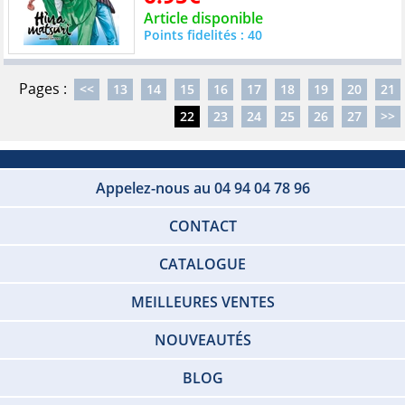
Article disponible
Points fidelités : 40
Pages :
<<
13
14
15
16
17
18
19
20
21
22
23
24
25
26
27
>>
Appelez-nous au 04 94 04 78 96
CONTACT
CATALOGUE
MEILLEURES VENTES
NOUVEAUTÉS
BLOG