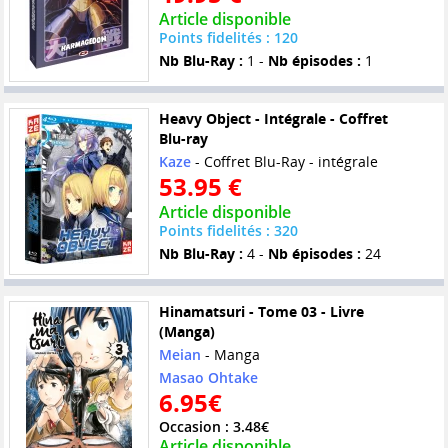
Article disponible
Points fidelités : 120
Nb Blu-Ray :
1 -
Nb épisodes :
1
Heavy Object - Intégrale - Coffret
Blu-ray
Kaze
- Coffret Blu-Ray - intégrale
53.95 €
Article disponible
Points fidelités : 320
Nb Blu-Ray :
4 -
Nb épisodes :
24
Hinamatsuri - Tome 03 - Livre
(Manga)
Meian
- Manga
Masao Ohtake
6.95€
Occasion : 3.48€
Article disponible