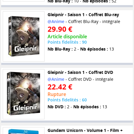
Nb Blu-Ray :
10 -
Nb épisodes :
52
Gleipnir - Saison 1 - Coffret Blu-ray
@Anime
- Coffret Blu-Ray - intégrale
29.90 €
Article disponible
Points fidelités : 90
Nb Blu-Ray :
2 -
Nb épisodes :
13
Gleipnir - Saison 1 - Coffret DVD
@Anime
- Coffret DVD - intégrale
22.42 €
Rupture
Points fidelités : 60
Nb DVD :
2 -
Nb épisodes :
13
Gundam Unicorn - Volume 1 - Film +