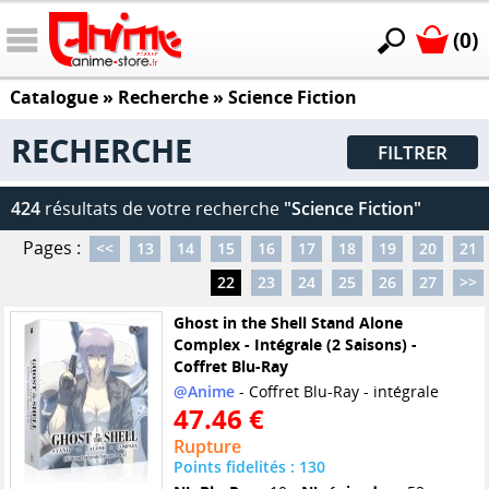
(0)
Catalogue
» Recherche »
Science Fiction
RECHERCHE
FILTRER
424
résultats de votre recherche
"Science Fiction"
Pages :
<<
13
14
15
16
17
18
19
20
21
22
23
24
25
26
27
>>
Ghost in the Shell Stand Alone
Complex - Intégrale (2 Saisons) -
Coffret Blu-Ray
@Anime
- Coffret Blu-Ray - intégrale
47.46 €
Rupture
Points fidelités : 130