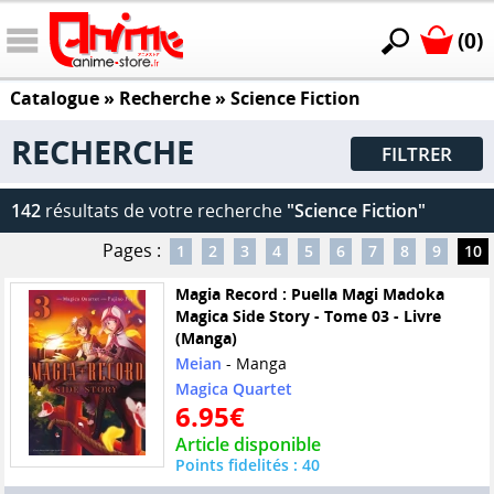
(0)
Catalogue
» Recherche »
Science Fiction
RECHERCHE
FILTRER
142
résultats de votre recherche
"Science Fiction"
Pages :
1
2
3
4
5
6
7
8
9
10
Magia Record : Puella Magi Madoka
Magica Side Story - Tome 03 - Livre
(Manga)
Meian
- Manga
Magica Quartet
6.95€
Article disponible
Points fidelités : 40