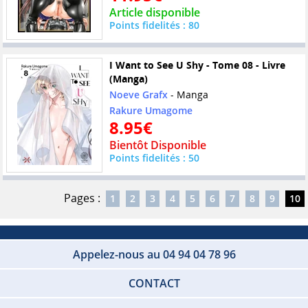
Article disponible
Points fidelités : 80
I Want to See U Shy - Tome 08 - Livre
(Manga)
Noeve Grafx
- Manga
Rakure Umagome
8.95€
Bientôt Disponible
Points fidelités : 50
Pages :
1
2
3
4
5
6
7
8
9
10
Appelez-nous au 04 94 04 78 96
CONTACT