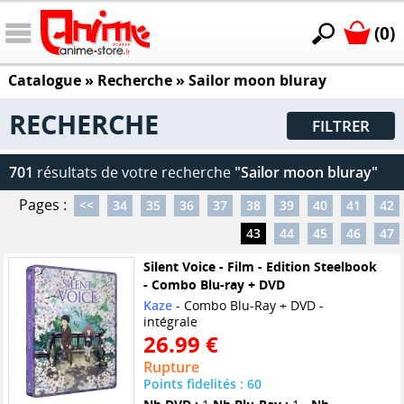
(0)
Catalogue
» Recherche »
Sailor moon bluray
RECHERCHE
FILTRER
701
résultats de votre recherche
"Sailor moon bluray"
Pages :
<<
34
35
36
37
38
39
40
41
42
43
44
45
46
47
Silent Voice - Film - Edition Steelbook
- Combo Blu-ray + DVD
Kaze
- Combo Blu-Ray + DVD -
intégrale
26.99 €
Rupture
Points fidelités : 60