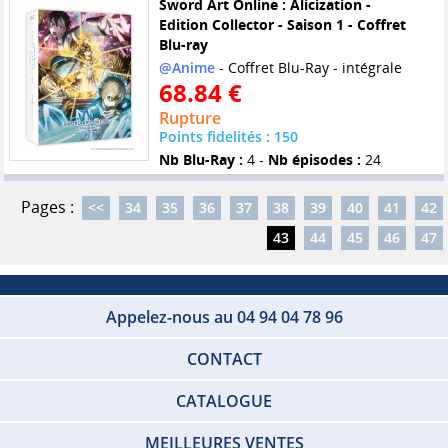
Sword Art Online : Alicization -
Edition Collector - Saison 1 - Coffret
Blu-ray
@Anime
- Coffret Blu-Ray - intégrale
68.84 €
Rupture
Points fidelités : 150
Nb Blu-Ray :
4 -
Nb épisodes :
24
Pages :
<<
34
35
36
37
38
39
40
41
42
43
44
45
46
47
Appelez-nous au 04 94 04 78 96
CONTACT
CATALOGUE
MEILLEURES VENTES