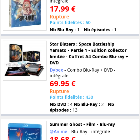
intégrale
17.99 €
Rupture
Points fidelités : 50
Nb Blu-Ray :
1 -
Nb épisodes :
1
Star Blazers : Space Battleship
Yamato - Partie 1 - Edition collector
limitée - Coffret A4 Combo Blu-ray +
DVD
Dybex
- Combo Blu-Ray + DVD -
intégrale
69.95 €
Rupture
Points fidelités : 430
Nb DVD :
4
Nb Blu-Ray :
2 -
Nb
épisodes :
13
Summer Ghost - Film - Blu-ray
@Anime
- Blu-Ray - intégrale
18.68 €