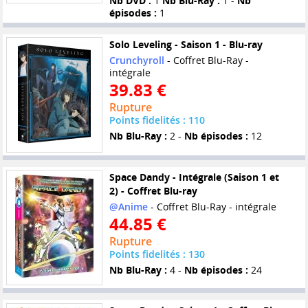
Nb DVD :
1
Nb Blu-Ray :
1 -
Nb
épisodes :
1
Solo Leveling - Saison 1 - Blu-ray
Crunchyroll
- Coffret Blu-Ray -
intégrale
39.83 €
Rupture
Points fidelités : 110
Nb Blu-Ray :
2 -
Nb épisodes :
12
Space Dandy - Intégrale (Saison 1 et
2) - Coffret Blu-ray
@Anime
- Coffret Blu-Ray - intégrale
44.85 €
Rupture
Points fidelités : 130
Nb Blu-Ray :
4 -
Nb épisodes :
24