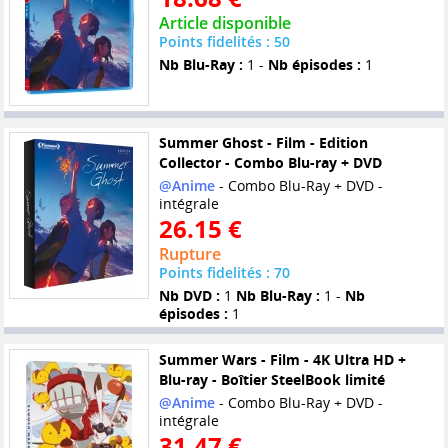
Article disponible
Points fidelités : 50
Nb Blu-Ray :
1 -
Nb épisodes :
1
Summer Ghost - Film - Edition
Collector - Combo Blu-ray + DVD
@Anime
- Combo Blu-Ray + DVD -
intégrale
26.15 €
Rupture
Points fidelités : 70
Nb DVD :
1
Nb Blu-Ray :
1 -
Nb
épisodes :
1
Summer Wars - Film - 4K Ultra HD +
Blu-ray - Boîtier SteelBook limité
@Anime
- Combo Blu-Ray + DVD -
intégrale
31.47 €