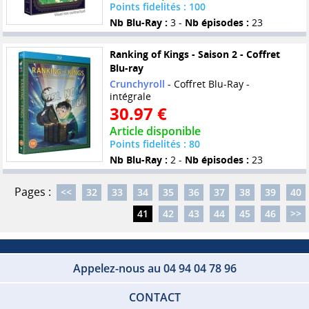
Points fidelités : 100
Nb Blu-Ray :
3 -
Nb épisodes :
23
Ranking of Kings - Saison 2 - Coffret
Blu-ray
Crunchyroll
- Coffret Blu-Ray -
intégrale
30.97 €
Article disponible
Points fidelités : 80
Nb Blu-Ray :
2 -
Nb épisodes :
23
Pages :
<<
32
33
34
35
36
37
38
39
40
41
42
43
44
45
46
>>
Appelez-nous au 04 94 04 78 96
CONTACT