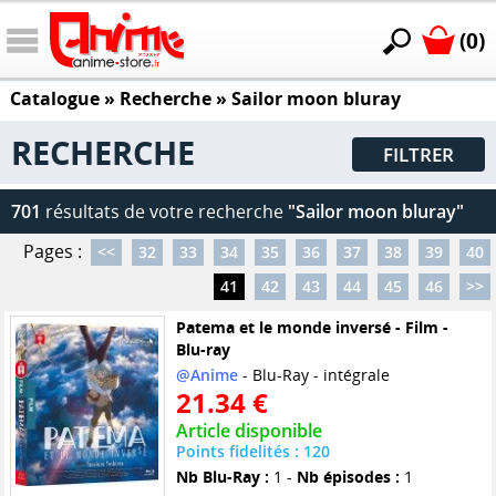
(0)
Catalogue
» Recherche »
Sailor moon bluray
RECHERCHE
FILTRER
701
résultats de votre recherche
"Sailor moon bluray"
Pages :
<<
32
33
34
35
36
37
38
39
40
41
42
43
44
45
46
>>
Patema et le monde inversé - Film -
Blu-ray
@Anime
- Blu-Ray - intégrale
21.34 €
Article disponible
Points fidelités : 120
Nb Blu-Ray :
1 -
Nb épisodes :
1