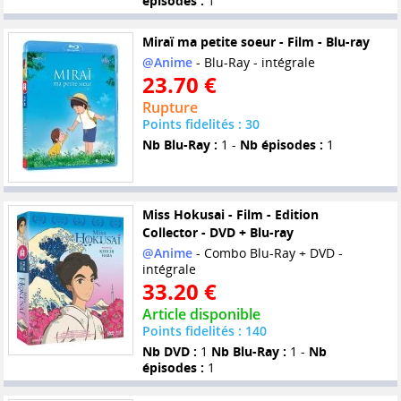
épisodes :
1
Miraï ma petite soeur - Film - Blu-ray
@Anime
- Blu-Ray - intégrale
23.70 €
Rupture
Points fidelités : 30
Nb Blu-Ray :
1 -
Nb épisodes :
1
Miss Hokusai - Film - Edition
Collector - DVD + Blu-ray
@Anime
- Combo Blu-Ray + DVD -
intégrale
33.20 €
Article disponible
Points fidelités : 140
Nb DVD :
1
Nb Blu-Ray :
1 -
Nb
épisodes :
1