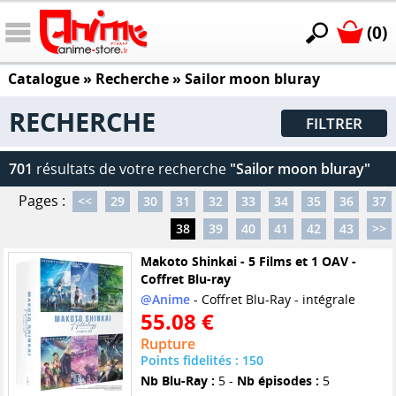
(0)
Catalogue
» Recherche »
Sailor moon bluray
RECHERCHE
FILTRER
701
résultats de votre recherche
"Sailor moon bluray"
Pages :
<<
29
30
31
32
33
34
35
36
37
38
39
40
41
42
43
>>
Makoto Shinkai - 5 Films et 1 OAV -
Coffret Blu-ray
@Anime
- Coffret Blu-Ray - intégrale
55.08 €
Rupture
Points fidelités : 150
Nb Blu-Ray :
5 -
Nb épisodes :
5