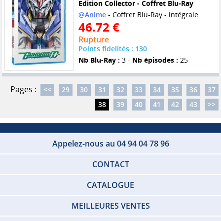
Edition Collector - Coffret Blu-Ray
@Anime
- Coffret Blu-Ray - intégrale
46.72 €
Rupture
Points fidelités : 130
Nb Blu-Ray :
3 -
Nb épisodes :
25
Pages :
<<
29
30
31
32
33
34
35
36
37
38
39
40
41
42
43
>>
Appelez-nous au 04 94 04 78 96
CONTACT
CATALOGUE
MEILLEURES VENTES