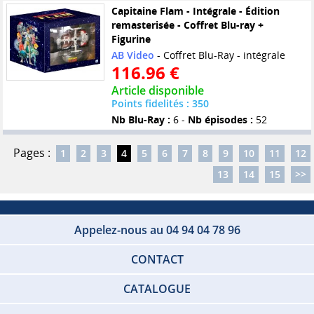
Capitaine Flam - Intégrale - Édition
remasterisée - Coffret Blu-ray +
Figurine
AB Video
- Coffret Blu-Ray - intégrale
116.96 €
Article disponible
Points fidelités : 350
Nb Blu-Ray :
6 -
Nb épisodes :
52
Pages :
1
2
3
4
5
6
7
8
9
10
11
12
13
14
15
>>
Appelez-nous au 04 94 04 78 96
CONTACT
CATALOGUE