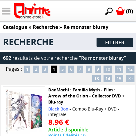
(0)
Catalogue
» Recherche »
Re monster bluray
RECHERCHE
FILTRER
692
résultats de votre recherche
"Re monster bluray"
Pages :
1
2
3
4
5
6
7
8
9
10
11
12
13
14
15
>>
DanMachi : Familia Myth - Film :
Arrow of the Orion - Collector DVD +
Blu-ray
Black Box
- Combo Blu-Ray + DVD -
intégrale
8.96 €
Article disponible
Points fidelités : 0