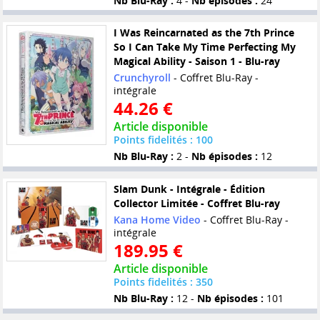
Nb Blu-Ray :
4 -
Nb épisodes :
24
I Was Reincarnated as the 7th Prince
So I Can Take My Time Perfecting My
Magical Ability - Saison 1 - Blu-ray
Crunchyroll
- Coffret Blu-Ray -
intégrale
44.26 €
Article disponible
Points fidelités : 100
Nb Blu-Ray :
2 -
Nb épisodes :
12
Slam Dunk - Intégrale - Édition
Collector Limitée - Coffret Blu-ray
Kana Home Video
- Coffret Blu-Ray -
intégrale
189.95 €
Article disponible
Points fidelités : 350
Nb Blu-Ray :
12 -
Nb épisodes :
101