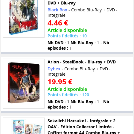
DVD + Blu-ray
Black Box
- Combo Blu-Ray + DVD -
intégrale
4.46 €
Article disponible
Points fidelités : 10
Nb DVD :
1
Nb Blu-Ray :
1 -
Nb
épisodes :
1
Arion - SteelBook - Blu-ray + DVD
Dybex
- Combo Blu-Ray + DVD -
intégrale
19.95 €
Article disponible
Points fidelités : 120
Nb DVD :
1
Nb Blu-Ray :
1 -
Nb
épisodes :
1
Sekaiichi Hatsukoi - Intégrale + 2
OAV - Edition Collector Limitée -
Coffret format A4 Combo Blu-ray +