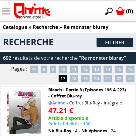
(0)
Catalogue
» Recherche »
Re monster bluray
RECHERCHE
FILTRER
692
résultats de votre recherche
"Re monster bluray"
Pages :
<<
8
9
10
11
12
13
14
15
16
17
18
19
20
21
22
>>
Bleach - Partie 8 (Episodes 196 À 223)
- Coffret Blu-ray
@Anime
- Coffret Blu-Ray - intégrale
47.21 €
Article disponible
Points fidelités : 130
Nb Blu-Ray :
4 -
Nb épisodes :
24