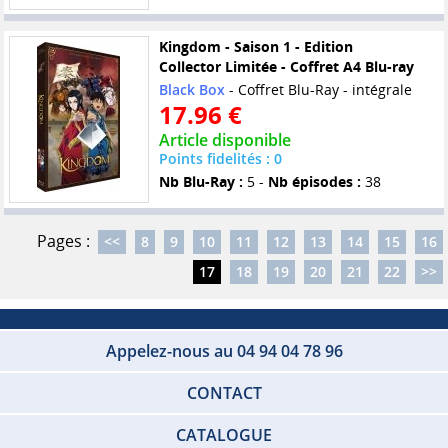
Kingdom - Saison 1 - Edition
Collector Limitée - Coffret A4 Blu-ray
Black Box
- Coffret Blu-Ray - intégrale
17.96 €
Article disponible
Points fidelités : 0
Nb Blu-Ray :
5 -
Nb épisodes :
38
Pages :
<<
8
9
10
11
12
13
14
15
16
17
18
19
20
21
22
>>
Appelez-nous au 04 94 04 78 96
CONTACT
CATALOGUE