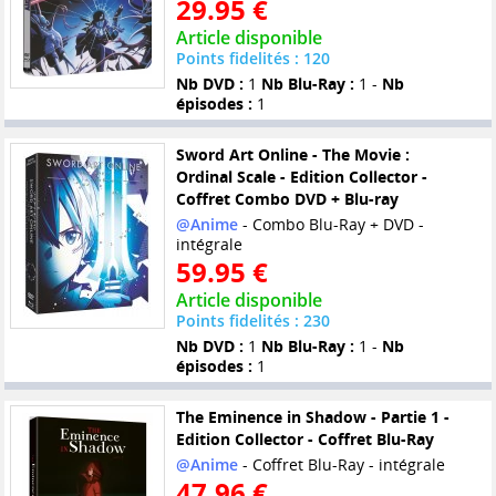
29.95 €
Article disponible
Points fidelités : 120
Nb DVD :
1
Nb Blu-Ray :
1 -
Nb
épisodes :
1
Sword Art Online - The Movie :
Ordinal Scale - Edition Collector -
Coffret Combo DVD + Blu-ray
@Anime
- Combo Blu-Ray + DVD -
intégrale
59.95 €
Article disponible
Points fidelités : 230
Nb DVD :
1
Nb Blu-Ray :
1 -
Nb
épisodes :
1
The Eminence in Shadow - Partie 1 -
Edition Collector - Coffret Blu-Ray
@Anime
- Coffret Blu-Ray - intégrale
47.96 €