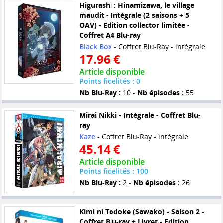
Higurashi : Hinamizawa, le village
maudit - Intégrale (2 saisons + 5
OAV) - Edition collector limitée -
Coffret A4 Blu-ray
Black Box
- Coffret Blu-Ray - intégrale
17.96 €
Article disponible
Points fidelités : 0
Nb Blu-Ray :
10 -
Nb épisodes :
55
Mirai Nikki - Intégrale - Coffret Blu-
ray
Kaze
- Coffret Blu-Ray - intégrale
45.14 €
Article disponible
Points fidelités : 100
Nb Blu-Ray :
2 -
Nb épisodes :
26
Kimi ni Todoke (Sawako) - Saison 2 -
Coffret Blu-ray + Livret - Edition