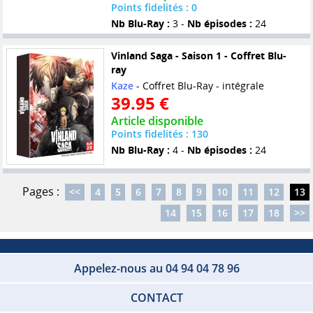
Points fidelités : 0
Nb Blu-Ray :
3 -
Nb épisodes :
24
Vinland Saga - Saison 1 - Coffret Blu-
ray
Kaze
- Coffret Blu-Ray - intégrale
39.95 €
Article disponible
Points fidelités : 130
Nb Blu-Ray :
4 -
Nb épisodes :
24
Pages :
<<
4
5
6
7
8
9
10
11
12
13
14
15
16
17
18
>>
Appelez-nous au 04 94 04 78 96
CONTACT