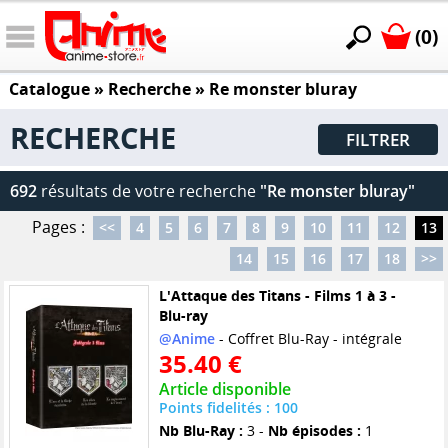
(0)
Catalogue
» Recherche »
Re monster bluray
RECHERCHE
FILTRER
692
résultats de votre recherche
"Re monster bluray"
Pages :
<<
4
5
6
7
8
9
10
11
12
13
14
15
16
17
18
>>
L'Attaque des Titans - Films 1 à 3 -
Blu-ray
@Anime
- Coffret Blu-Ray - intégrale
35.40 €
Article disponible
Points fidelités : 100
Nb Blu-Ray :
3 -
Nb épisodes :
1