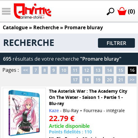
(0)
Catalogue
» Recherche »
Promare bluray
RECHERCHE
FILTRER
695
résultats de votre recherche
"Promare bluray"
Pages :
<<
7
8
9
10
11
12
13
14
15
16
17
18
19
20
21
>>
The Asterisk War : The Academy City
On The Water - Saison 1 - Partie 1 -
Blu-ray
Kaze
- Blu-Ray + Fourreau - intégrale
22.79 €
Article disponible
Points fidelités : 110