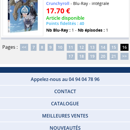
Crunchyroll
- Blu-Ray - intégrale
17.70 €
Article disponible
Points fidelités : 40
Nb Blu-Ray :
1 -
Nb épisodes :
1
Pages :
<<
7
8
9
10
11
12
13
14
15
16
17
18
19
20
21
>>
Appelez-nous au 04 94 04 78 96
CONTACT
CATALOGUE
MEILLEURES VENTES
NOUVEAUTÉS