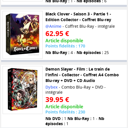
Nb Blu-Ray :
1 -
Nb épisodes :
6
Black Clover - Saison 3 - Partie 1 -
Edition Collector - Coffret Blu-ray
@Anime
- Coffret Blu-Ray - intégrale
62.95 €
Article disponible
Points fidelités : 170
Nb Blu-Ray :
4 -
Nb épisodes :
25
Demon Slayer - Film : Le train de
l'infini - Collector - Coffret A4 Combo
Blu-ray + DVD + CD Audio
Dybex
- Combo Blu-Ray + DVD -
intégrale
39.95 €
Article disponible
Points fidelités : 230
Nb DVD :
1
Nb Blu-Ray :
1 -
Nb
épisodes :
1