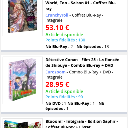
World, Too - Saison 01 - Coffret Blu-
ray
Crunchyroll
- Coffret Blu-Ray -
intégrale
53.10 €
Article disponible
Points fidelités : 130
Nb Blu-Ray :
2 -
Nb épisodes :
13
Détective Conan - Film 25 : La fiancée
de Shibuya - Combo Blu-ray + DVD
Eurozoom
- Combo Blu-Ray + DVD -
intégrale
28.95 €
Article disponible
Points fidelités : 90
Nb DVD :
1
Nb Blu-Ray :
1 -
Nb
épisodes :
1
Btooom! - Intégrale - Edition Saphir -
Coffret Blu-ray + Livret