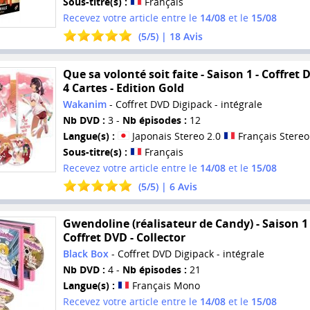
Sous-titre(s) :
Français
Recevez votre article entre le
14/08
et le
15/08
(
5
/
5
) |
18
Avis
Que sa volonté soit faite - Saison 1 - Coffret 
4 Cartes - Edition Gold
Wakanim
- Coffret DVD Digipack - intégrale
Nb DVD :
3 -
Nb épisodes :
12
Langue(s) :
Japonais Stereo 2.0
Français Stereo
Sous-titre(s) :
Français
Recevez votre article entre le
14/08
et le
15/08
(
5
/
5
) |
6
Avis
Gwendoline (réalisateur de Candy) - Saison 1 
Coffret DVD - Collector
Black Box
- Coffret DVD Digipack - intégrale
Nb DVD :
4 -
Nb épisodes :
21
Langue(s) :
Français Mono
Recevez votre article entre le
14/08
et le
15/08