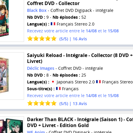
Coffret DVD - Collector
Black Box
- Coffret DVD Digipack - intégrale
Nb DVD :
9 -
Nb épisodes :
52
Langue(s) :
Français Stereo 2.0
Recevez votre article entre le
14/08
et le
15/08
(
5
/
5
) |
16
Avis
Saiyuki Reload - Intégrale - Collector (8 DVD +
Livret)
Déclic Images
- Coffret DVD - intégrale
Nb DVD :
8 -
Nb épisodes :
25
Langue(s) :
Japonais Stereo 2.0
Français Stereo
Sous-titre(s) :
Français
Recevez votre article entre le
14/08
et le
15/08
(
5
/
5
) |
13
Avis
Darker Than BLACK - Intégrale (Saison 1) - Co
DVD + Livret - Edition Gold
WE Anim
- Coffret DVD Digipack - intégrale