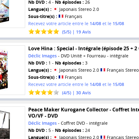
Nb DVD :
4 -
Nb épisodes :
26
Langue(s) :
Japonais Stereo 2.0
Sous-titre(s) :
Français
Recevez votre article entre le
14/08
et le
15/08
(
5
/
5
) |
19
Avis
Love Hina : Special - Intégrale (épisode 25 + 2
Déclic Images
- DVD Unité + Fourreau - intégrale
Nb DVD :
1 -
Nb épisodes :
3
Langue(s) :
Japonais Stereo 2.0
Français Stereo
Sous-titre(s) :
Français
Recevez votre article entre le
14/08
et le
15/08
(
4
/
5
) |
30
Avis
Peace Maker Kurogane Collector - Coffret Int
VO/VF - DVD
Déclic Images
- Coffret DVD - intégrale
Nb DVD :
5 -
Nb épisodes :
24
Langue(s) :
Japonais Stereo 2.0
Français Stereo