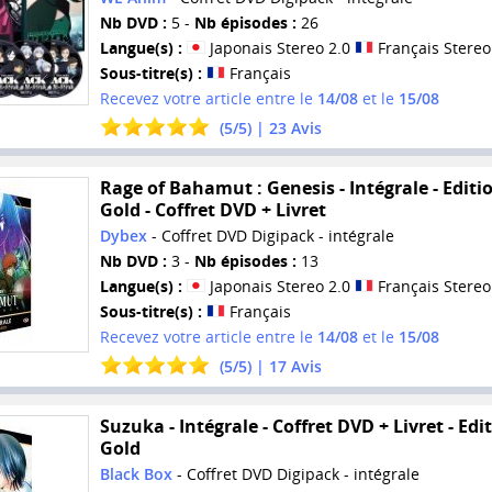
Nb DVD :
5 -
Nb épisodes :
26
Langue(s) :
Japonais Stereo 2.0
Français Stereo
Sous-titre(s) :
Français
Recevez votre article entre le
14/08
et le
15/08
(
5
/
5
) |
23
Avis
Rage of Bahamut : Genesis - Intégrale - Editi
Gold - Coffret DVD + Livret
Dybex
- Coffret DVD Digipack - intégrale
Nb DVD :
3 -
Nb épisodes :
13
Langue(s) :
Japonais Stereo 2.0
Français Stereo
Sous-titre(s) :
Français
Recevez votre article entre le
14/08
et le
15/08
(
5
/
5
) |
17
Avis
Suzuka - Intégrale - Coffret DVD + Livret - Edi
Gold
Black Box
- Coffret DVD Digipack - intégrale