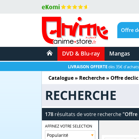
DVD & Blu-ray
Mangas
LIVRAISON OFFERTE
dès 35€ d'achats
Catalogue
» Recherche »
Offre declic
RECHERCHE
178
résultats de votre recherche
"Offre 
AFFINEZ VOTRE SELECTION