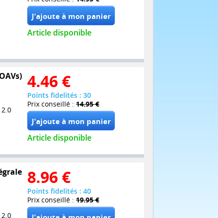
Article disponible
 OAVs)
4.46
€
Points fidelités : 30
Prix conseillé :
14.95 €
 2.0
Article disponible
égrale
8.96
€
Points fidelités : 40
Prix conseillé :
19.95 €
 2.0