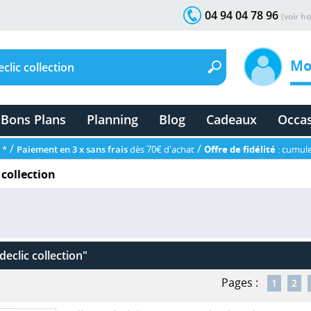
04 94 04 78 96
(voir ho
Mo
Bons Plans
Planning
Blog
Cadeaux
Occa
/
/
 *
Paiement en 3 x sans frais
dès 70€ d'achat
Offre de fidélité
: cumule
 collection
declic collection"
Pages :
1
2