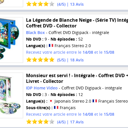
(
4
/
5
) |
13
Avis
La Légende de Blanche Neige - (Série TV) Intég
Coffret DVD - Collector
Black Box
- Coffret DVD Digipack - intégrale
Nb DVD :
9 -
Nb épisodes :
52
Langue(s) :
Français Stereo 2.0
Recevez votre article entre le
14/08
et le
15/08
(
5
/
5
) |
18
Avis
Monsieur est servi ! - Intégrale - Coffret DVD 
Livret - Collector
IDP Home Video
- Coffret DVD Digipack - intégrale
Nb DVD :
3 -
Nb épisodes :
12
Langue(s) :
Japonais Stereo 2.0
Français Stereo
Sous-titre(s) :
Français
Recevez votre article entre le
14/08
et le
15/08
(
4
/
5
) |
17
Avis