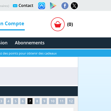
Contact
raires)
n Compte
(0)
sion
Abonnements
z des points pour obtenir des cadeaux
3
4
5
6
7
8
9
10
11
12