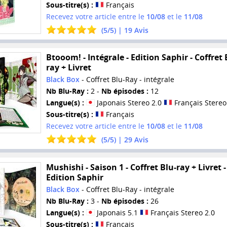
Sous-titre(s) :
Français
Recevez votre article entre le
10/08
et le
11/08
(
5
/
5
) |
19
Avis
Btooom! - Intégrale - Edition Saphir - Coffret 
ray + Livret
Black Box
- Coffret Blu-Ray - intégrale
Nb Blu-Ray :
2 -
Nb épisodes :
12
Langue(s) :
Japonais Stereo 2.0
Français Stereo
Sous-titre(s) :
Français
Recevez votre article entre le
10/08
et le
11/08
(
5
/
5
) |
29
Avis
Mushishi - Saison 1 - Coffret Blu-ray + Livret -
Edition Saphir
Black Box
- Coffret Blu-Ray - intégrale
Nb Blu-Ray :
3 -
Nb épisodes :
26
Langue(s) :
Japonais 5.1
Français Stereo 2.0
Sous-titre(s) :
Français