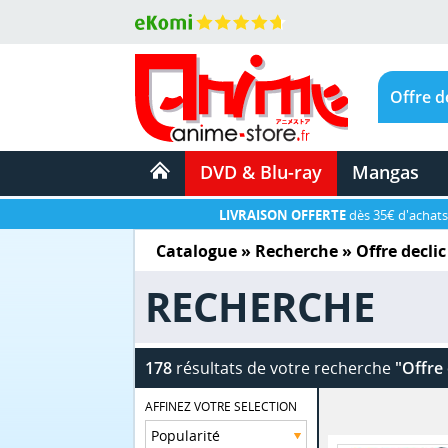
DVD & Blu-ray
Mangas
LIVRAISON OFFERTE
dès 35€ d'achats
Catalogue
» Recherche »
Offre declic
RECHERCHE
178
résultats de votre recherche
"Offre 
AFFINEZ VOTRE SELECTION