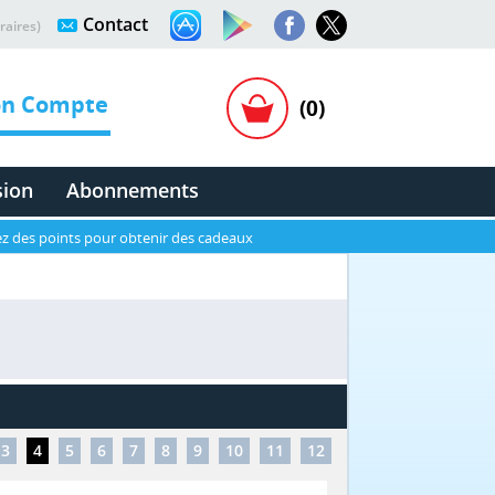
Contact
raires)
n Compte
(0)
sion
Abonnements
z des points pour obtenir des cadeaux
3
4
5
6
7
8
9
10
11
12