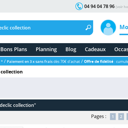
04 94 04 78 96
(voir ho
Mo
Bons Plans
Planning
Blog
Cadeaux
Occa
/
/
 *
Paiement en 3 x sans frais
dès 70€ d'achat
Offre de fidélité
: cumule
 collection
declic collection"
Pages :
1
2