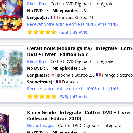
Black Box
- Coffret DVD Digipack - intégrale
Nb DVD :
5 -
Nb épisodes :
26
Langue(s) :
Français Stereo 2.0
Recevez votre article entre le
10/08
et le
11/08
(
5
/
5
) |
39
Avis
C'était nous (Bokura ga Ita) - Intégrale - Coffr
DVD + Livret - Edition Gold
Black Box
- Coffret DVD Digipack - intégrale
Nb DVD :
5 -
Nb épisodes :
26
Langue(s) :
Japonais Stereo 2.0
Français Stereo
Sous-titre(s) :
Français
Recevez votre article entre le
10/08
et le
11/08
(
5
/
5
) |
43
Avis
Kiddy Grade - Intégrale - Coffret DVD + Livret 
Collector (Edition 2010)
Déclic Images
- Coffret DVD Digipack - intégrale
Nb DVD :
8 -
Nb épisodes :
24