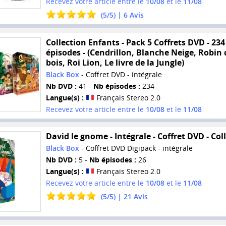
Recevez votre article entre le
10/08
et le
11/08
(
5
/
5
) |
6
Avis
Collection Enfants - Pack 5 Coffrets DVD - 234
épisodes - (Cendrillon, Blanche Neige, Robin 
bois, Roi Lion, Le livre de la Jungle)
Black Box
- Coffret DVD - intégrale
Nb DVD :
41 -
Nb épisodes :
234
Langue(s) :
Français Stereo 2.0
Recevez votre article entre le
10/08
et le
11/08
David le gnome - Intégrale - Coffret DVD - Col
Black Box
- Coffret DVD Digipack - intégrale
Nb DVD :
5 -
Nb épisodes :
26
Langue(s) :
Français Stereo 2.0
Recevez votre article entre le
10/08
et le
11/08
(
5
/
5
) |
21
Avis