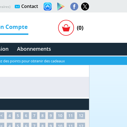
Contact
raires)
n Compte
(0)
sion
Abonnements
z des points pour obtenir des cadeaux
<<
4
5
6
7
8
9
10
11
12
<<
4
5
6
7
8
9
10
11
12