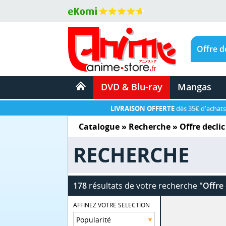
DVD & Blu-ray
Mangas
LIVRAISON OFFERTE
dès 35€ d'achats
Catalogue
» Recherche »
Offre declic
RECHERCHE
178
résultats de votre recherche
"Offre 
AFFINEZ VOTRE SELECTION