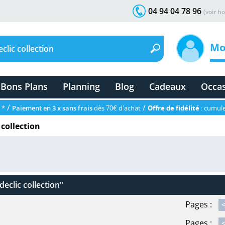
04 94 04 78 96
(voir ho
Mo
Bons Plans
Planning
Blog
Cadeaux
Occa
/
/
 *
Paiement en 3 x sans frais
dès 70€ d'achat
Offre de fidélité
: cumule
 collection
declic collection"
Pages :
Pages :