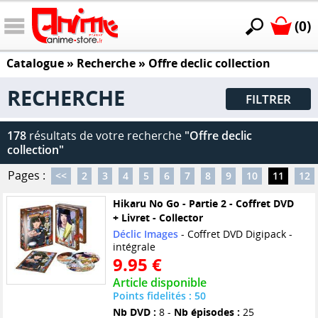
(0)
Catalogue
» Recherche »
Offre declic collection
RECHERCHE
FILTRER
178
résultats de votre recherche
"Offre declic
collection"
Pages :
<<
2
3
4
5
6
7
8
9
10
11
12
Hikaru No Go - Partie 2 - Coffret DVD
+ Livret - Collector
Déclic Images
- Coffret DVD Digipack -
intégrale
9.95 €
Article disponible
Points fidelités : 50
Nb DVD :
8 -
Nb épisodes :
25