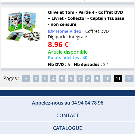
Olive et Tom - Partie 4 - Coffret DVD
+ Livret - Collector - Captain Tsubasa
- non censuré
IDP Home Video
- Coffret DVD
Digipack - intégrale
8.96 €
Article disponible
Points fidelités : 40
Nb DVD :
6 -
Nb épisodes :
32
Pages :
<<
2
3
4
5
6
7
8
9
10
11
12
Appelez-nous au 04 94 04 78 96
CONTACT
CATALOGUE