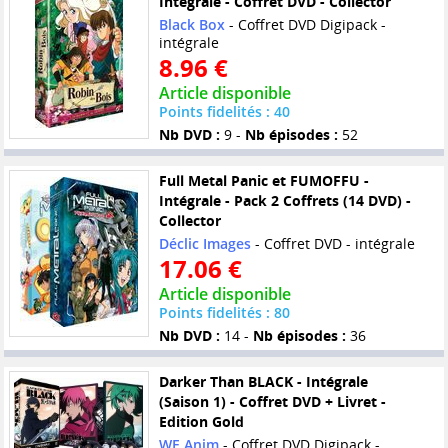
Intégrale - Coffret DVD - Collector
Black Box
- Coffret DVD Digipack -
intégrale
8.96 €
Article disponible
Points fidelités : 40
Nb DVD :
9 -
Nb épisodes :
52
Full Metal Panic et FUMOFFU -
Intégrale - Pack 2 Coffrets (14 DVD) -
Collector
Déclic Images
- Coffret DVD - intégrale
17.06 €
Article disponible
Points fidelités : 80
Nb DVD :
14 -
Nb épisodes :
36
Darker Than BLACK - Intégrale
(Saison 1) - Coffret DVD + Livret -
Edition Gold
WE Anim
- Coffret DVD Digipack -