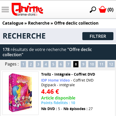
(0)
Catalogue
» Recherche »
Offre declic collection
RECHERCHE
FILTRER
178
résultats de votre recherche
"Offre declic
collection"
Pages :
1
2
3
4
5
6
7
8
9
10
11
12
Trollz - Intégrale - Coffret DVD
IDP Home Video
- Coffret DVD
Digipack - intégrale
4.46 €
Article disponible
Points fidelités : 10
Nb DVD :
5 -
Nb épisodes :
27