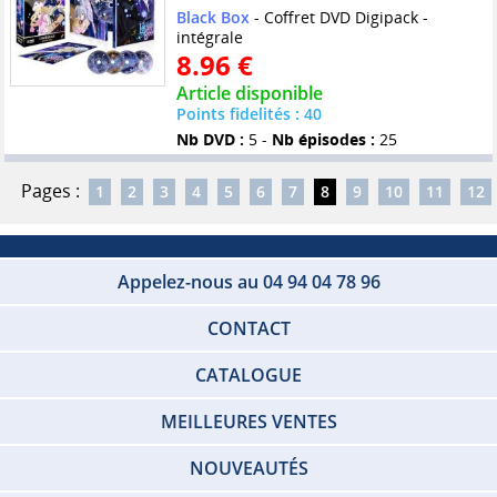
Black Box
- Coffret DVD Digipack -
intégrale
8.96 €
Article disponible
Points fidelités : 40
Nb DVD :
5 -
Nb épisodes :
25
Pages :
1
2
3
4
5
6
7
8
9
10
11
12
Appelez-nous au 04 94 04 78 96
CONTACT
CATALOGUE
MEILLEURES VENTES
NOUVEAUTÉS