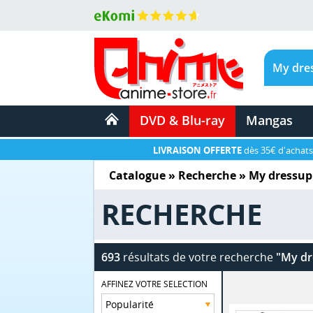
DVD & Blu-ray
Mangas
LIVRAISON OFFERTE
dès 35€ d'achats
Catalogue
» Recherche »
My dressup 
RECHERCHE
693
résultats de votre recherche
"My dr
AFFINEZ VOTRE SELECTION