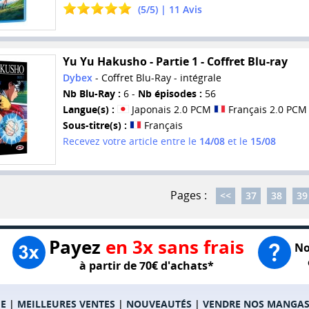
(
5
/
5
) |
11
Avis
Yu Yu Hakusho - Partie 1 - Coffret Blu-ray
Dybex
- Coffret Blu-Ray - intégrale
Nb Blu-Ray :
6 -
Nb épisodes :
56
Langue(s) :
Japonais 2.0 PCM
Français 2.0 PCM
Sous-titre(s) :
Français
Recevez votre article entre le
14/08
et le
15/08
Pages :
<<
37
38
39
Payez
en 3x sans frais
No
à partir de 70€ d'achats*
E
|
MEILLEURES VENTES
|
NOUVEAUTÉS
|
VENDRE NOS MANGA