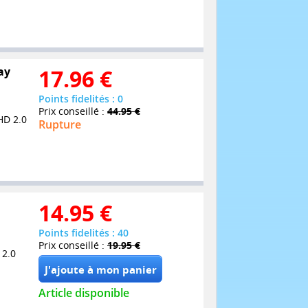
ay
17.96
€
Points fidelités : 0
Prix conseillé :
44.95 €
HD 2.0
Rupture
14.95
€
Points fidelités : 40
Prix conseillé :
19.95 €
 2.0
Article disponible