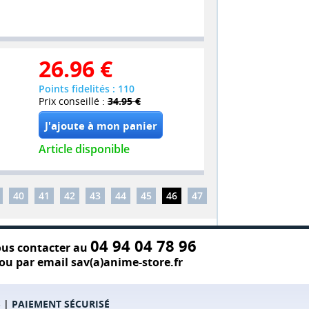
26.96
€
Points fidelités : 110
Prix conseillé :
34.95 €
Article disponible
40
41
42
43
44
45
46
47
04 94 04 78 96
us contacter au
ou par email sav(a)anime-store.fr
S
|
PAIEMENT SÉCURISÉ