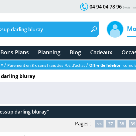
04 94 04 78 96
(voir ho
Mo
Bons Plans
Planning
Blog
Cadeaux
Occa
/
/
 *
Paiement en 3 x sans frais
dès 70€ d'achat
Offre de fidélité
: cumule
darling bluray
essup darling bluray"
Pages :
<<
37
38
39