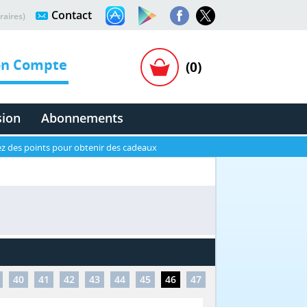
Contact
raires)
n Compte
(0)
sion
Abonnements
z des points pour obtenir des cadeaux
40
41
42
43
44
45
46
47