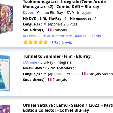
Tsukimonogatari - Intégrale (7ème Arc de
Monogatari s2) - Combo DVD + Blu-ray
Dybex
- Combo Blu-Ray + DVD - intégrale
Nb DVD :
1
Nb Blu-Ray :
1 -
Nb épisodes :
4
Langue(s) :
Japonais 2.0 PCM
Sous-titre(s) :
Français
Recevez votre article entre le
14/08
et le
15/08
(
5
/
5
) |
2
Avis
Tunnel to Summer - Film - Blu-ray
@Anime
- Blu-Ray - intégrale
Nb Blu-Ray :
1 -
Nb épisodes :
1
Langue(s) :
Japonais Stereo 2.0
Français Stereo
Sous-titre(s) :
Français
Urusei Yatsura : Lamu - Saison 1 (2022) - Parti
Edition Collector - Coffret Blu-ray