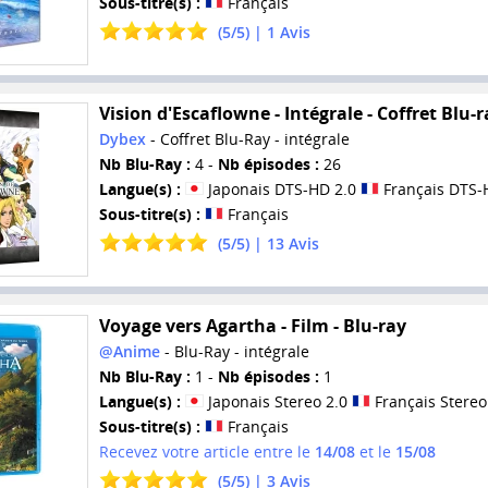
Sous-titre(s) :
Français
(
5
/
5
) |
1
Avis
Vision d'Escaflowne - Intégrale - Coffret Blu-r
Dybex
- Coffret Blu-Ray - intégrale
Nb Blu-Ray :
4 -
Nb épisodes :
26
Langue(s) :
Japonais DTS-HD 2.0
Français DTS-
Sous-titre(s) :
Français
(
5
/
5
) |
13
Avis
Voyage vers Agartha - Film - Blu-ray
@Anime
- Blu-Ray - intégrale
Nb Blu-Ray :
1 -
Nb épisodes :
1
Langue(s) :
Japonais Stereo 2.0
Français Stereo
Sous-titre(s) :
Français
Recevez votre article entre le
14/08
et le
15/08
(
5
/
5
) |
3
Avis