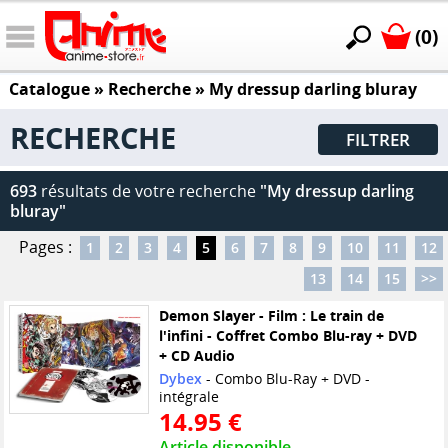
(0)
Catalogue
» Recherche »
My dressup darling bluray
RECHERCHE
FILTRER
693
résultats de votre recherche
"My dressup darling
bluray"
Pages :
1
2
3
4
5
6
7
8
9
10
11
12
13
14
15
>>
Demon Slayer - Film : Le train de
l'infini - Coffret Combo Blu-ray + DVD
+ CD Audio
Dybex
- Combo Blu-Ray + DVD -
intégrale
14.95 €
Article disponible