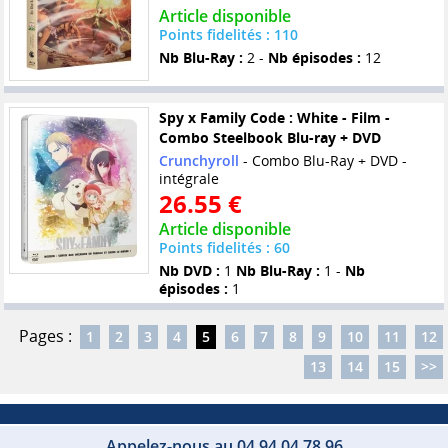
Article disponible
Points fidelités : 110
Nb Blu-Ray :
2 -
Nb épisodes :
12
Spy x Family Code : White - Film -
Combo Steelbook Blu-ray + DVD
Crunchyroll
- Combo Blu-Ray + DVD -
intégrale
26.55 €
Article disponible
Points fidelités : 60
Nb DVD :
1
Nb Blu-Ray :
1 -
Nb
épisodes :
1
Pages :
1
2
3
4
5
6
7
8
9
10
11
12
13
14
15
>>
Appelez-nous au 04 94 04 78 96