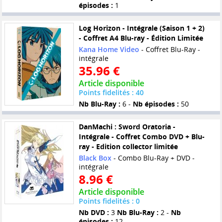
épisodes :
1
Log Horizon - Intégrale (Saison 1 + 2)
- Coffret A4 Blu-ray - Édition Limitée
Kana Home Video
- Coffret Blu-Ray -
intégrale
35.96 €
Article disponible
Points fidelités : 40
Nb Blu-Ray :
6 -
Nb épisodes :
50
DanMachi : Sword Oratoria -
Intégrale - Coffret Combo DVD + Blu-
ray - Edition collector limitée
Black Box
- Combo Blu-Ray + DVD -
intégrale
8.96 €
Article disponible
Points fidelités : 0
Nb DVD :
3
Nb Blu-Ray :
2 -
Nb
épisodes :
12