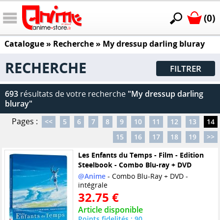
(0)
Catalogue
» Recherche »
My dressup darling bluray
RECHERCHE
FILTRER
693
résultats de votre recherche
"My dressup darling
bluray"
Pages :
<<
5
6
7
8
9
10
11
12
13
14
15
16
17
18
19
>>
Les Enfants du Temps - Film - Edition
Steelbook - Combo Blu-ray + DVD
@Anime
- Combo Blu-Ray + DVD -
intégrale
32.75 €
Article disponible
Points fidelités : 90