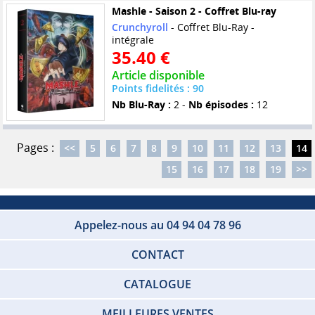
Mashle - Saison 2 - Coffret Blu-ray
Crunchyroll
- Coffret Blu-Ray -
intégrale
35.40 €
Article disponible
Points fidelités : 90
Nb Blu-Ray :
2 -
Nb épisodes :
12
Pages :
<<
5
6
7
8
9
10
11
12
13
14
15
16
17
18
19
>>
Appelez-nous au 04 94 04 78 96
CONTACT
CATALOGUE
MEILLEURES VENTES