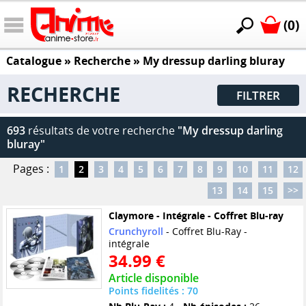
(0)
Catalogue
» Recherche »
My dressup darling bluray
RECHERCHE
FILTRER
693
résultats de votre recherche
"My dressup darling
bluray"
Pages :
1
2
3
4
5
6
7
8
9
10
11
12
13
14
15
>>
Claymore - Intégrale - Coffret Blu-ray
Crunchyroll
- Coffret Blu-Ray -
intégrale
34.99 €
Article disponible
Points fidelités : 70