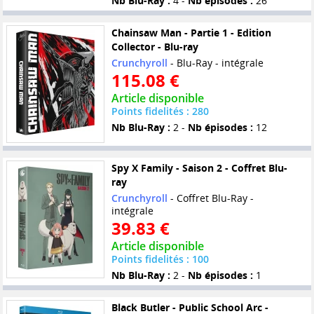
Nb Blu-Ray :
4 -
Nb épisodes :
26
Chainsaw Man - Partie 1 - Edition
Collector - Blu-ray
Crunchyroll
- Blu-Ray - intégrale
115.08 €
Article disponible
Points fidelités : 280
Nb Blu-Ray :
2 -
Nb épisodes :
12
Spy X Family - Saison 2 - Coffret Blu-
ray
Crunchyroll
- Coffret Blu-Ray -
intégrale
39.83 €
Article disponible
Points fidelités : 100
Nb Blu-Ray :
2 -
Nb épisodes :
1
Black Butler - Public School Arc -