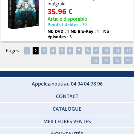
intégrale
35.96 €
Article disponible
Points fidelités : 70
Nb DVD :
1
Nb Blu-Ray :
1 -
Nb
épisodes :
3
Pages :
1
2
3
4
5
6
7
8
9
10
11
12
13
14
15
>>
Appelez-nous au 04 94 04 78 96
CONTACT
CATALOGUE
MEILLEURES VENTES
NOUVEAUTÉS