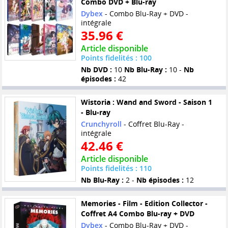
Combo DVD + Blu-ray
Dybex
- Combo Blu-Ray + DVD -
intégrale
35.96 €
Article disponible
Points fidelités : 100
Nb DVD :
10
Nb Blu-Ray :
10 -
Nb
épisodes :
42
Wistoria : Wand and Sword - Saison 1
- Blu-ray
Crunchyroll
- Coffret Blu-Ray -
intégrale
42.46 €
Article disponible
Points fidelités : 110
Nb Blu-Ray :
2 -
Nb épisodes :
12
Memories - Film - Edition Collector -
Coffret A4 Combo Blu-ray + DVD
Dybex
- Combo Blu-Ray + DVD -