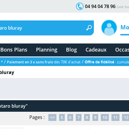
04 94 04 78 96
(voir ho
Mo
Bons Plans
Planning
Blog
Cadeaux
Occa
/
/
 *
Paiement en 3 x sans frais
dès 70€ d'achat
Offre de fidélité
: cumule
bluray
aro bluray"
Pages :
<<
5
6
7
8
9
10
11
12