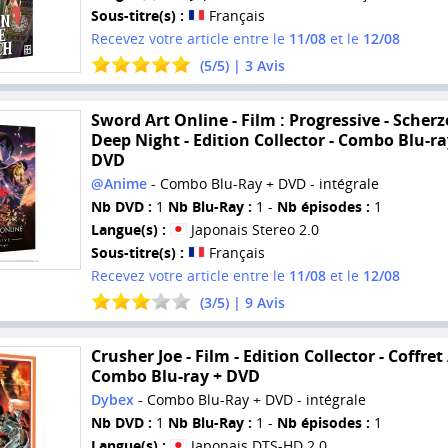
Sous-titre(s) :
Français
Recevez votre article entre le
11/08
et le
12/08
(
5
/
5
) |
3
Avis
Sword Art Online - Film : Progressive - Scherz
Deep Night - Edition Collector - Combo Blu-ra
DVD
@Anime
- Combo Blu-Ray + DVD - intégrale
Nb DVD :
1
Nb Blu-Ray :
1 -
Nb épisodes :
1
Langue(s) :
Japonais Stereo 2.0
Sous-titre(s) :
Français
Recevez votre article entre le
11/08
et le
12/08
(
3
/
5
) |
9
Avis
Crusher Joe - Film - Edition Collector - Coffret
Combo Blu-ray + DVD
Dybex
- Combo Blu-Ray + DVD - intégrale
Nb DVD :
1
Nb Blu-Ray :
1 -
Nb épisodes :
1
Langue(s) :
Japonais DTS-HD 2.0