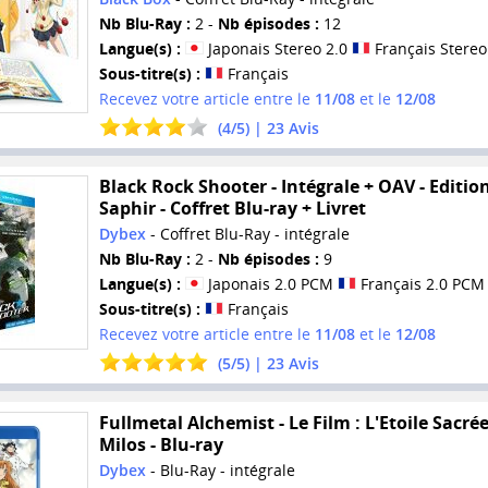
Nb Blu-Ray :
2 -
Nb épisodes :
12
Langue(s) :
Japonais Stereo 2.0
Français Stereo
Sous-titre(s) :
Français
Recevez votre article entre le
11/08
et le
12/08
(
4
/
5
) |
23
Avis
Black Rock Shooter - Intégrale + OAV - Editio
Saphir - Coffret Blu-ray + Livret
Dybex
- Coffret Blu-Ray - intégrale
Nb Blu-Ray :
2 -
Nb épisodes :
9
Langue(s) :
Japonais 2.0 PCM
Français 2.0 PCM
Sous-titre(s) :
Français
Recevez votre article entre le
11/08
et le
12/08
(
5
/
5
) |
23
Avis
Fullmetal Alchemist - Le Film : L'Etoile Sacré
Milos - Blu-ray
Dybex
- Blu-Ray - intégrale