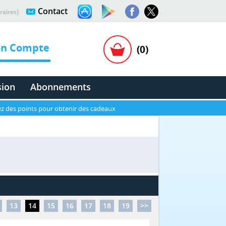
Contact
raires)
n Compte
(0)
sion
Abonnements
z des points pour obtenir des cadeaux
13
14
15
16
17
18
19
>>