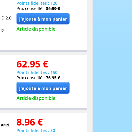
Points fidelités : 120
Prix conseillé :
34.99 €
HD 2.0
Article disponible
is
62.95
€
Points fidelités : 150
Prix conseillé :
76.95 €
Article disponible
8.96
€
ivret
Points fidelités : 50