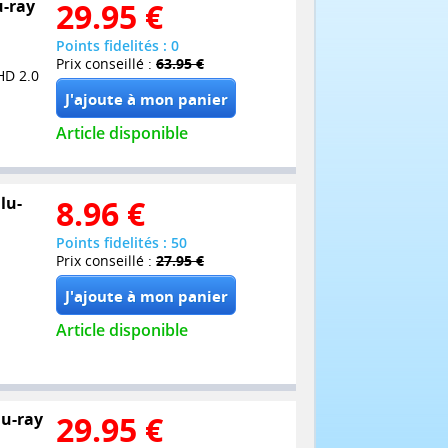
u-ray
29.95
€
Points fidelités : 0
Prix conseillé :
63.95 €
HD 2.0
Article disponible
lu-
8.96
€
Points fidelités : 50
Prix conseillé :
27.95 €
Article disponible
lu-ray
29.95
€