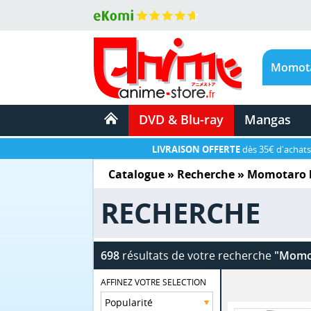
DVD & Blu-ray
Mangas
LIVRAISON OFFERTE
dès 35€ d'achats
Catalogue
» Recherche »
Momotaro 
RECHERCHE
698
résultats de votre recherche
"Momot
AFFINEZ VOTRE SELECTION