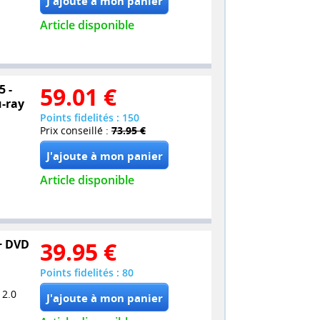
Article disponible
5 -
59.01
€
u-ray
Points fidelités : 150
Prix conseillé :
73.95 €
Article disponible
 + DVD
39.95
€
Points fidelités : 80
 2.0