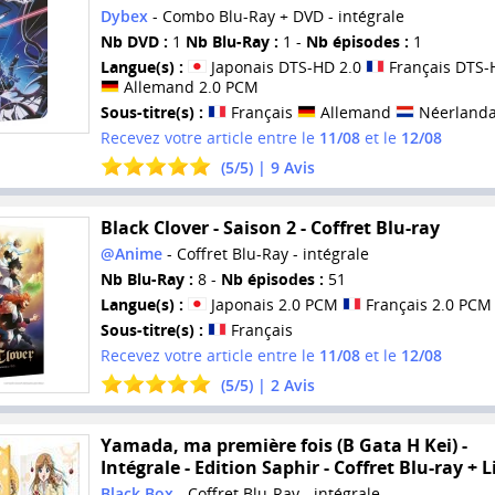
Dybex
- Combo Blu-Ray + DVD - intégrale
Nb DVD :
1
Nb Blu-Ray :
1 -
Nb épisodes :
1
Langue(s) :
Japonais DTS-HD 2.0
Français DTS-
Allemand 2.0 PCM
Sous-titre(s) :
Français
Allemand
Néerlanda
Recevez votre article entre le
11/08
et le
12/08
(
5
/
5
) |
9
Avis
Black Clover - Saison 2 - Coffret Blu-ray
@Anime
- Coffret Blu-Ray - intégrale
Nb Blu-Ray :
8 -
Nb épisodes :
51
Langue(s) :
Japonais 2.0 PCM
Français 2.0 PCM
Sous-titre(s) :
Français
Recevez votre article entre le
11/08
et le
12/08
(
5
/
5
) |
2
Avis
Yamada, ma première fois (B Gata H Kei) -
Intégrale - Edition Saphir - Coffret Blu-ray + L
Black Box
- Coffret Blu-Ray - intégrale