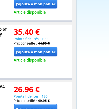
Article disponible
o of
35.40
€
y +
Points fidelités : 100
Prix conseillé :
44.95 €
Article disponible
 A4
26.96
€
Points fidelités : 150
Prix conseillé :
49.95 €