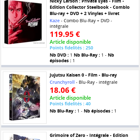
Nicky Larson : Private Eyes - Film -
Edition Collector Steelbook - Comblo
Blu-ray + DVD + 2 Vinyles + livret
Kaze
- Combo Blu-Ray + DVD -
intégrale
119.95 €
Article disponible
Points fidelités : 250
Nb DVD :
1
Nb Blu-Ray :
1 -
Nb
épisodes :
1
Jujutsu Kaisen 0 - Film - Blu-ray
Crunchyroll
- Blu-Ray - intégrale
18.06 €
Article disponible
Points fidelités : 40
Nb Blu-Ray :
1 -
Nb épisodes :
1
Grimoire of Zero - Intégrale - Edition