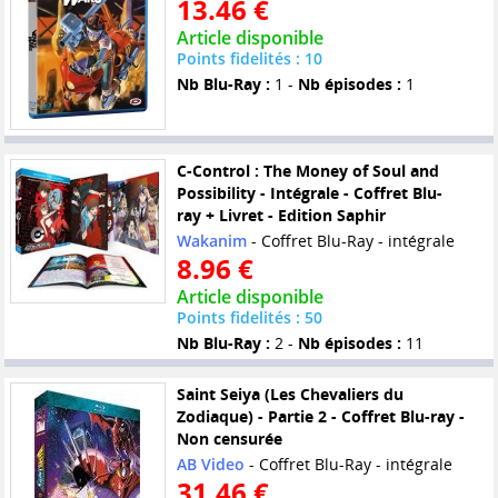
13.46 €
Article disponible
Points fidelités : 10
Nb Blu-Ray :
1 -
Nb épisodes :
1
C-Control : The Money of Soul and
Possibility - Intégrale - Coffret Blu-
ray + Livret - Edition Saphir
Wakanim
- Coffret Blu-Ray - intégrale
8.96 €
Article disponible
Points fidelités : 50
Nb Blu-Ray :
2 -
Nb épisodes :
11
Saint Seiya (Les Chevaliers du
Zodiaque) - Partie 2 - Coffret Blu-ray -
Non censurée
AB Video
- Coffret Blu-Ray - intégrale
31.46 €