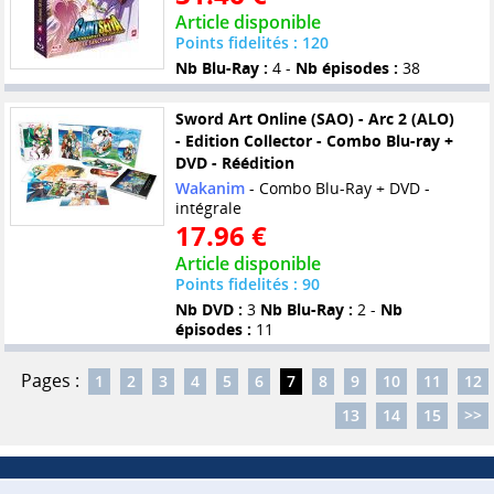
Article disponible
Points fidelités : 120
Nb Blu-Ray :
4 -
Nb épisodes :
38
Sword Art Online (SAO) - Arc 2 (ALO)
- Edition Collector - Combo Blu-ray +
DVD - Réédition
Wakanim
- Combo Blu-Ray + DVD -
intégrale
17.96 €
Article disponible
Points fidelités : 90
Nb DVD :
3
Nb Blu-Ray :
2 -
Nb
épisodes :
11
Pages :
1
2
3
4
5
6
7
8
9
10
11
12
13
14
15
>>