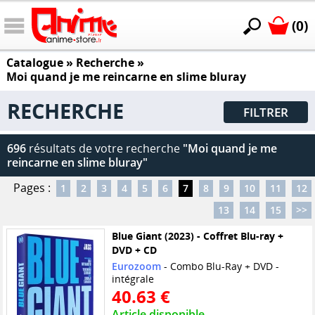
(0)
Catalogue
» Recherche »
Moi quand je me reincarne en slime bluray
RECHERCHE
FILTRER
696
résultats de votre recherche
"Moi quand je me
reincarne en slime bluray"
Pages :
1
2
3
4
5
6
7
8
9
10
11
12
13
14
15
>>
Blue Giant (2023) - Coffret Blu-ray +
DVD + CD
Eurozoom
- Combo Blu-Ray + DVD -
intégrale
40.63 €
Article disponible