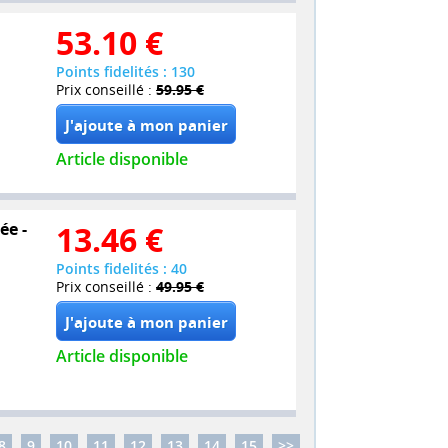
53.10
€
Points fidelités : 130
Prix conseillé :
59.95 €
Article disponible
ée -
13.46
€
Points fidelités : 40
Prix conseillé :
49.95 €
Article disponible
8
9
10
11
12
13
14
15
>>