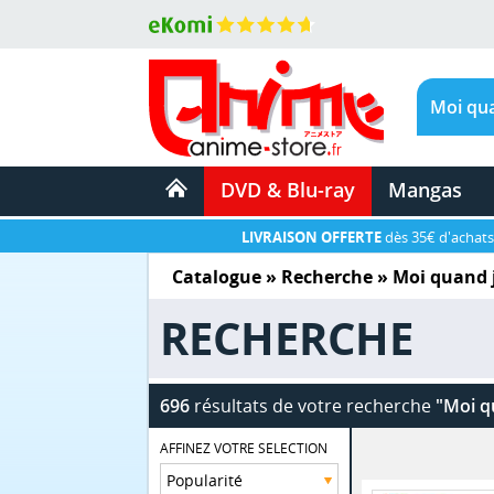
DVD & Blu-ray
Mangas
LIVRAISON OFFERTE
dès 35€ d'achats
Catalogue
» Recherche »
Moi quand j
RECHERCHE
696
résultats de votre recherche
"Moi q
AFFINEZ VOTRE SELECTION