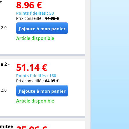
+
8.96
€
Points fidelités : 50
Prix conseillé :
14.95 €
 2.0
Article disponible
e 2 -
51.14
€
Points fidelités : 160
Prix conseillé :
64.95 €
 2.0
Article disponible
imitée