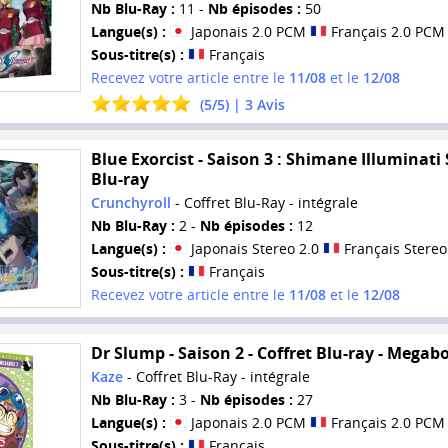
Nb Blu-Ray :
11 -
Nb épisodes :
50
Langue(s) :
Japonais 2.0 PCM
Français 2.0 PCM
Sous-titre(s) :
Français
Recevez votre article entre le
11/08
et le
12/08
(
5
/
5
) |
3
Avis
Blue Exorcist - Saison 3 : Shimane Illuminati 
Blu-ray
Crunchyroll
- Coffret Blu-Ray - intégrale
Nb Blu-Ray :
2 -
Nb épisodes :
12
Langue(s) :
Japonais Stereo 2.0
Français Stereo
Sous-titre(s) :
Français
Recevez votre article entre le
11/08
et le
12/08
Dr Slump - Saison 2 - Coffret Blu-ray - Megab
Kaze
- Coffret Blu-Ray - intégrale
Nb Blu-Ray :
3 -
Nb épisodes :
27
Langue(s) :
Japonais 2.0 PCM
Français 2.0 PCM
Sous-titre(s) :
Français