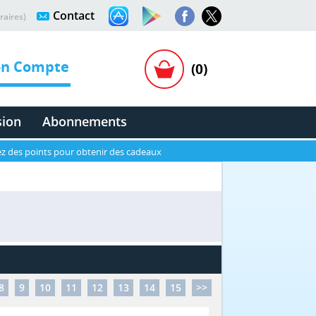
Contact
raires)
n Compte
(0)
sion
Abonnements
z des points pour obtenir des cadeaux
8
9
10
11
12
13
14
15
>>