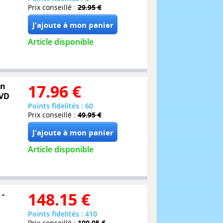
Prix conseillé :
29.95 €
Article disponible
on
17.96
€
DVD
Points fidelités : 60
Prix conseillé :
49.95 €
Article disponible
 -
148.15
€
Points fidelités : 410
Prix conseillé :
199.95 €