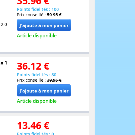
35.96
€
Points fidelités : 100
Prix conseillé :
59.95 €
 2.0
Article disponible
ox 1
36.12
€
Points fidelités : 80
Prix conseillé :
39.95 €
Article disponible
13.46
€
Points fidelités : 0