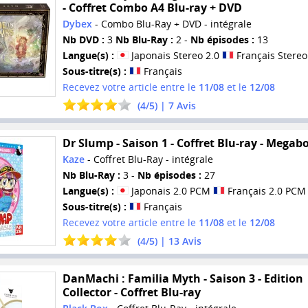
- Coffret Combo A4 Blu-ray + DVD
Dybex
- Combo Blu-Ray + DVD - intégrale
Nb DVD :
3
Nb Blu-Ray :
2 -
Nb épisodes :
13
Langue(s) :
Japonais Stereo 2.0
Français Stereo
Sous-titre(s) :
Français
Recevez votre article entre le
11/08
et le
12/08
(
4
/
5
) |
7
Avis
Dr Slump - Saison 1 - Coffret Blu-ray - Megab
Kaze
- Coffret Blu-Ray - intégrale
Nb Blu-Ray :
3 -
Nb épisodes :
27
Langue(s) :
Japonais 2.0 PCM
Français 2.0 PCM
Sous-titre(s) :
Français
Recevez votre article entre le
11/08
et le
12/08
(
4
/
5
) |
13
Avis
DanMachi : Familia Myth - Saison 3 - Edition
Collector - Coffret Blu-ray