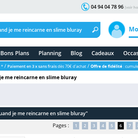
04 94 04 78 96
(voir ho
Mo
Bons Plans
Planning
Blog
Cadeaux
Occa
/
/
 *
Paiement en 3 x sans frais
dès 70€ d'achat
Offre de fidélité
: cumule
e me reincarne en slime bluray
uand je me reincarne en slime bluray"
Pages :
1
2
3
4
5
6
7