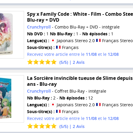
Spy x Family Code : White - Film - Combo Ste
Blu-ray + DVD
Crunchyroll
- Combo Blu-Ray + DVD - intégrale
Nb DVD :
1
Nb Blu-Ray :
1 -
Nb épisodes :
1
Langue(s) :
Japonais Stereo 2.0
Français Stereo
Sous-titre(s) :
Français
Recevez votre article entre le
11/08
et le
12/08
(
5
/
5
) |
2
Avis
La Sorcière invincible tueuse de Slime depuis
ans - Blu-ray
Crunchyroll
- Coffret Blu-Ray - intégrale
Nb Blu-Ray :
2 -
Nb épisodes :
12
Langue(s) :
Japonais Stereo 2.0
Français Stereo
Sous-titre(s) :
Français
Recevez votre article entre le
11/08
et le
12/08
(
5
/
5
) |
2
Avis