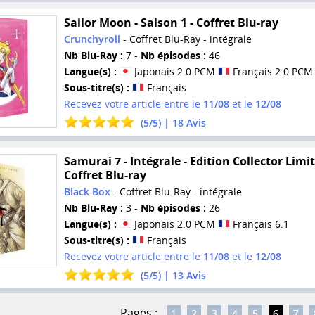
Sailor Moon - Saison 1 - Coffret Blu-ray
Crunchyroll
- Coffret Blu-Ray - intégrale
Nb Blu-Ray :
7 -
Nb épisodes :
46
Langue(s) :
Japonais 2.0 PCM
Français 2.0 PCM
Sous-titre(s) :
Français
Recevez votre article entre le
11/08
et le
12/08
(
5
/
5
) |
18
Avis
Samurai 7 - Intégrale - Edition Collector Limit
Coffret Blu-ray
Black Box
- Coffret Blu-Ray - intégrale
Nb Blu-Ray :
3 -
Nb épisodes :
26
Langue(s) :
Japonais 2.0 PCM
Français 6.1
Sous-titre(s) :
Français
Recevez votre article entre le
11/08
et le
12/08
(
5
/
5
) |
13
Avis
Pages :
1
2
3
4
5
6
7