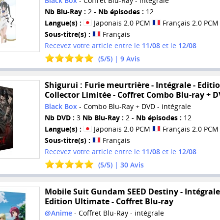
Black Box
- Coffret Blu-Ray - intégrale
Nb Blu-Ray :
2 -
Nb épisodes :
12
Langue(s) :
Japonais 2.0 PCM
Français 2.0 PCM
Sous-titre(s) :
Français
Recevez votre article entre le
11/08
et le
12/08
(
5
/
5
) |
9
Avis
Shigurui : Furie meurtrière - Intégrale - Editi
Collector Limitée - Coffret Combo Blu-ray + 
Black Box
- Combo Blu-Ray + DVD - intégrale
Nb DVD :
3
Nb Blu-Ray :
2 -
Nb épisodes :
12
Langue(s) :
Japonais 2.0 PCM
Français 2.0 PCM
Sous-titre(s) :
Français
Recevez votre article entre le
11/08
et le
12/08
(
5
/
5
) |
30
Avis
Mobile Suit Gundam SEED Destiny - Intégrale
Edition Ultimate - Coffret Blu-ray
@Anime
- Coffret Blu-Ray - intégrale