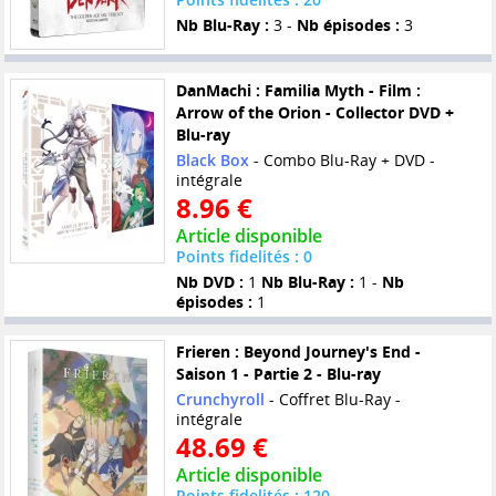
Nb Blu-Ray :
3 -
Nb épisodes :
3
DanMachi : Familia Myth - Film :
Arrow of the Orion - Collector DVD +
Blu-ray
Black Box
- Combo Blu-Ray + DVD -
intégrale
8.96 €
Article disponible
Points fidelités : 0
Nb DVD :
1
Nb Blu-Ray :
1 -
Nb
épisodes :
1
Frieren : Beyond Journey's End -
Saison 1 - Partie 2 - Blu-ray
Crunchyroll
- Coffret Blu-Ray -
intégrale
48.69 €
Article disponible
Points fidelités : 120