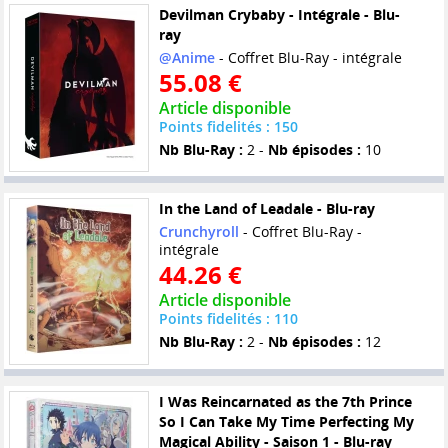
Devilman Crybaby - Intégrale - Blu-
ray
@Anime
- Coffret Blu-Ray - intégrale
55.08 €
Article disponible
Points fidelités : 150
Nb Blu-Ray :
2 -
Nb épisodes :
10
In the Land of Leadale - Blu-ray
Crunchyroll
- Coffret Blu-Ray -
intégrale
44.26 €
Article disponible
Points fidelités : 110
Nb Blu-Ray :
2 -
Nb épisodes :
12
I Was Reincarnated as the 7th Prince
So I Can Take My Time Perfecting My
Magical Ability - Saison 1 - Blu-ray