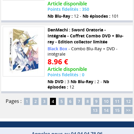
Article disponible
Points fidelités : 350
Nb Blu-Ray :
12 -
Nb épisodes :
101
DanMachi : Sword Oratoria -
Intégrale - Coffret Combo DVD + Blu-
ray - Edition collector limitée
Black Box
- Combo Blu-Ray + DVD -
intégrale
8.96 €
Article disponible
Points fidelités : 0
Nb DVD :
3
Nb Blu-Ray :
2 -
Nb
épisodes :
12
Pages :
1
2
3
4
5
6
7
8
9
10
11
12
13
14
15
>>