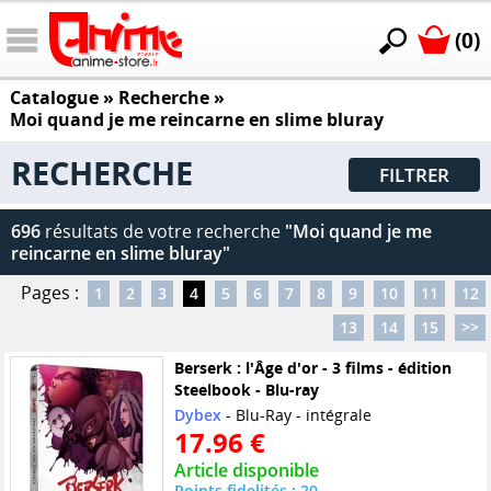
(0)
Catalogue
» Recherche »
Moi quand je me reincarne en slime bluray
RECHERCHE
FILTRER
696
résultats de votre recherche
"Moi quand je me
reincarne en slime bluray"
Pages :
1
2
3
4
5
6
7
8
9
10
11
12
13
14
15
>>
Berserk : l'Âge d'or - 3 films - édition
Steelbook - Blu-ray
Dybex
- Blu-Ray - intégrale
17.96 €
Article disponible
Points fidelités : 20