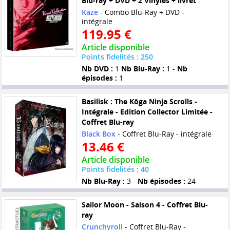
Blu-ray + DVD + 2 Vinyles + livret
Kaze
- Combo Blu-Ray + DVD -
intégrale
119.95 €
Article disponible
Points fidelités : 250
Nb DVD :
1
Nb Blu-Ray :
1 -
Nb
épisodes :
1
Basilisk : The Kôga Ninja Scrolls -
Intégrale - Edition Collector Limitée -
Coffret Blu-ray
Black Box
- Coffret Blu-Ray - intégrale
13.46 €
Article disponible
Points fidelités : 40
Nb Blu-Ray :
3 -
Nb épisodes :
24
Sailor Moon - Saison 4 - Coffret Blu-
ray
Crunchyroll
- Coffret Blu-Ray -